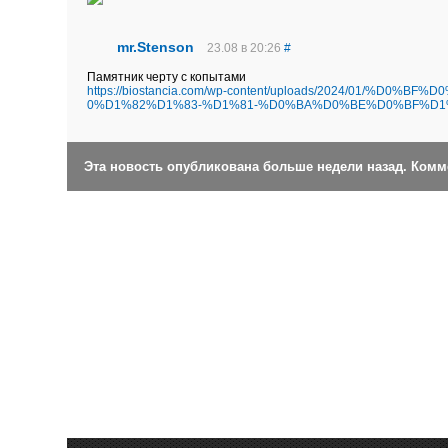
mr.Stenson
23.08 в 20:26
#
Памятник черту с копытами
https://biostancia.com/wp-content/uploads/2024/0
0%D1%82%D1%83-%D1%81-%D0%BA%D0%BE%D0%BF%D1%
Эта новость опубликована больше недели назад. Ком