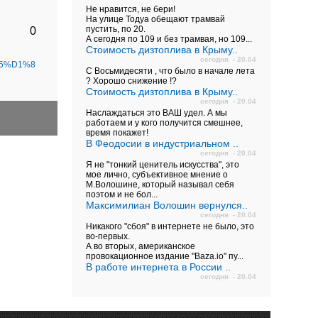
Не нравится, не бери!
На улице Тодуа обещают трамвай
пустить, по 20.
0
А сегодня по 109 и без трамвая, но 109...
Стоимость дизтоплива в Крыму..
сегодня - 20.04
B5%D1%8
С Восьмидесяти , что было в начале лета
? Хорошо снижение !?
Стоимость дизтоплива в Крыму..
сегодня - 20.04
Наслаждаться это ВАШ удел. А мы
работаем и у кого получится смешнее,
время покажет!
В Феодосии в индустриальном ..
сегодня - 20.04
Я не "тонкий ценитель искусства", это
мое лично, субъективное мнение о
М.Волошине, который называл себя
поэтом и не бол...
Максимилиан Волошин вернулся..
сегодня - 20.04
Никакого "сбоя" в интернете не было, это
во-первых.
А во вторых, американское
провокационное издание "Baza.io" пу...
В работе интернета в России ..
сегодня - 20.04