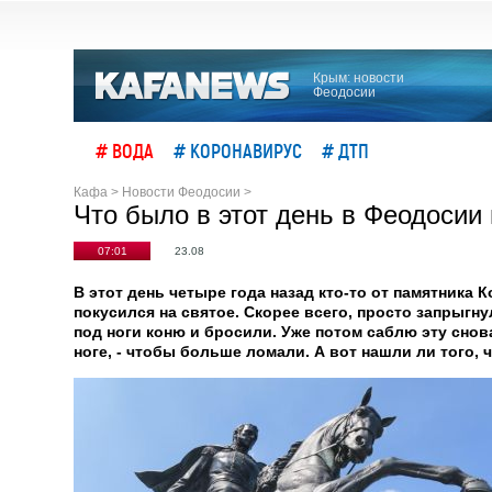
Крым: новости
Феодосии
# ВОДА
# КОРОНАВИРУС
# ДТП
Кафа
>
Новости Феодосии
>
Что было в этот день в Феодосии
07:01
23.08
В этот день четыре года назад кто-то от памятника 
покусился на святое. Скорее всего, просто запрыгну
под ноги коню и бросили. Уже потом саблю эту снов
ноге, - чтобы больше ломали. А вот нашли ли того, 