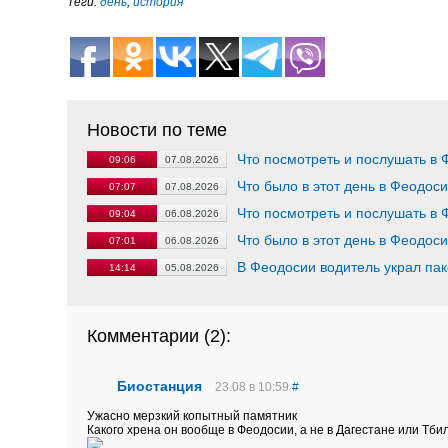
Теги:
день
,
история
Новости по теме
Что посмотреть и послушать в 
09:06
07.08.2026
Что было в этот день в Феодос
07:07
07.08.2026
Что посмотреть и послушать в 
09:04
06.08.2026
Что было в этот день в Феодос
07:01
06.08.2026
В Феодосии водитель украл пак
14:14
05.08.2026
Комментарии (
2
):
Биостанция
23.08 в 10:59
#
Ужасно мерзкий копытный памятник
Какого хрена он вообще в Феодосии, а не в Дагестане или Тби