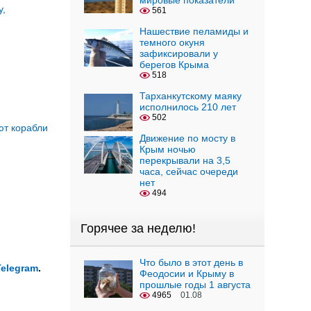
мировые показатели
у,
561
Нашествие пеламиды и
темного окуня
зафиксировали у
берегов Крыма
518
Тарханкутскому маяку
исполнилось 210 лет
502
ют корабли
Движение по мосту в
Крым ночью
перекрывали на 3,5
часа, сейчас очереди
нет
494
Горячее за неделю!
Что было в этот день в
Telegram
.
Феодосии и Крыму в
прошлые годы 1 августа
4965
01.08