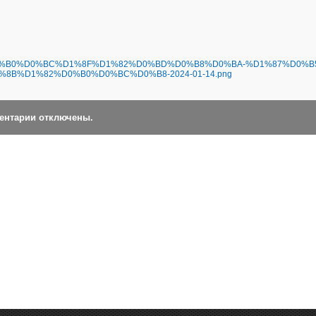
1/%D0%BF%D0%B0%D0%BC%D1%8F%D1%82%D0%BD%D0%B8%D0%BA-%D1%87%D0%
8B%D1%82%D0%B0%D0%BC%D0%B8-2024-01-14.png
ментарии отключены.