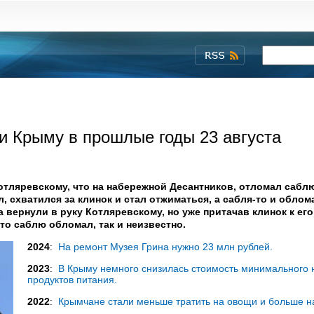
 и Крыму в прошлые годы 23 августа
Котляревскому, что на набережной Десантников, отломал саблю
л, схватился за клинок и стал отжиматься, а сабля-то и облом
а вернули в руку Котляревскому, но уже притачав клинок к ег
что саблю обломал, так и неизвестно.
2024
:
На ремонт Музея Грина нужно 23 млн рублей.
2023
:
В Крыму немного снизилась стоимость минимального 
продуктов питания.
2022
:
Крымчане стали меньше тратить на овощи и больше на