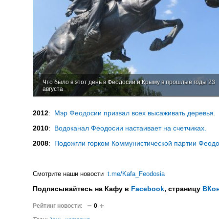
Что было в этот день в Феодосии и Крыму в прошлые годы 23
августа
2012
:
Мэр Феодосии призвал всех высаживать деревья.
2010
:
Водоканал Феодосии настаивает на счетчиках.
2008
:
Подожгли горком Коммунистической партии Феодо
Смотрите наши новости
t.me/Kafa_Feodosia
Подписывайтесь на Кафу в
Facebook
, страницу
ВКон
Рейтинг новости:
0