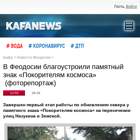
Гость,
Войти
# ВОДА
# КОРОНАВИРУС
# ДТП
Кафа
>
Новости Феодосии
>
В Феодосии благоустроили памятный
знак «Покорителям космоса»
(фоторепортаж)
14:59
06.09
Завершен первый этап работы по обновлению сквера у
памятного знака «Покорителям космоса» на пересечении
улиц Назукина и Земской.