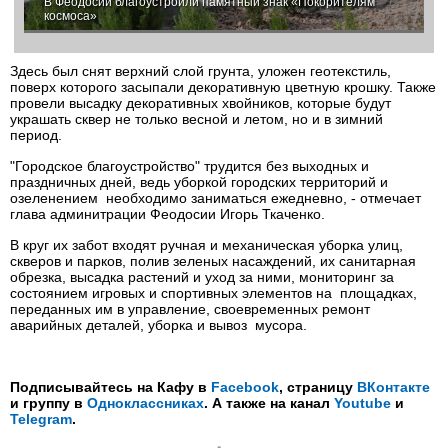
В Феодосии благоустроили памятный знак «Покорителям
космоса»
Здесь был снят верхний слой грунта, уложен геотекстиль,
поверх которого засыпали декоративную цветную крошку. Также
провели высадку декоративных хвойников, которые будут
украшать сквер не только весной и летом, но и в зимний
период.
"Городское благоустройство" трудится без выходных и
праздничных дней, ведь уборкой городских территорий и
озеленением необходимо заниматься ежедневно, - отмечает
глава админитрации Феодосии Игорь Ткаченко.
В круг их забот входят ручная и механическая уборка улиц,
скверов и парков, полив зеленых насаждений, их санитарная
обрезка, высадка растений и уход за ними, мониторинг за
состоянием игровых и спортивных элементов на площадках,
переданных им в управление, своевременных ремонт
аварийных деталей, уборка и вывоз мусора.
Подписывайтесь на Кафу в
Facebook
, страницу
ВКонтакте
и группу в
Одноклассниках
. А также на канал
Youtube
и
Telegram
.