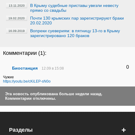
В Крыму судебные приставы увезли невесту
13.11.2020
прямо со свадьбы
Почти 130 крымских пар зарегистрируют браки
19.02.2020
20.02.2020
Вопреки суевериям: в пятницу 13-го в Крыму
16.09.2019
зарегистрировано 120 браков
Комментарии (
1
):
0
Биостанция
12.09 в 15:08
Чужие
https://youtu.be/cKiLEP-sN0o
Эта новость опубликована больше недели назад.
Комментарии отключены.
+
Разделы