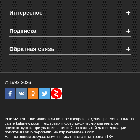
Новости Феодосии
+
Интересное
Новости Крыма
Мировые новости
Видео о Феодосии
+
Подписка
Объявления
Веб-камеры Феодосии
Здоровье
Блоги феодосийцев
Печатная версия газеты "Кафа"
+
СМС мнения читателей
Обратная связь
Школы Феодосии
RSS
Рекламодателям
Контактная информация
© 1992-2026
ВНИМАНИЕ! Частичное или полное воспроизведение, размещенных на
сайте kafanews.com, текстовых и фотографических материалов
приветствуется при условии активной, не закрытой для индексации
поисковиками гиперссылки на
https://kafanews.com
На настоящем ресурсе может присутствовать материал 18+