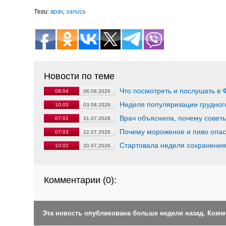
Теги:
врач
,
запись
Новости по теме
Что посмотреть и послушать в 
09:04
06.08.2026
Неделя популяризации грудног
10:03
03.08.2026
Врач объяснила, почему совет
07:01
31.07.2026
Почему мороженое и пиво опас
07:03
22.07.2026
Стартовала неделя сохранения
10:02
20.07.2026
Комментарии (
0
):
Эта новость опубликована больше недели назад. Ком