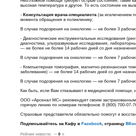
Неотложной помощи требуют острые состояния, такие ка
высокая температура и другое. То есть состояние не вы
-
Консультация врача-специалиста
(за исключением п
момента обращения в поликлинику;
В случае подозрения на онкологию — не более 3 рабочи
- Диагностические инструментальные исследования (ре
диагностика, ультразвуковые исследования, лабораторн
— не более не более 14 рабочих дней со дня назначени
В случае подозрения на онкологию — не более 7 рабочи
- Компьютерная томография, магнитно-резонансная том
заболевание) — не более 14 рабочих дней со дня назна
В случае подозрения на онкологию — не более 7 рабочи
Как быть, если Вам отказывают в медицинской помощи, 
ООО «Арсенал МС» рекомендует своим застрахованным об
горячую линию по номерам телефонов: 8 (800) 700-07-76 
Страховые представители обязательно помогут и восста
Подписывайтесь на Кафу в
Facebook
, страницу
ВКон
Рейтинг новости:
0