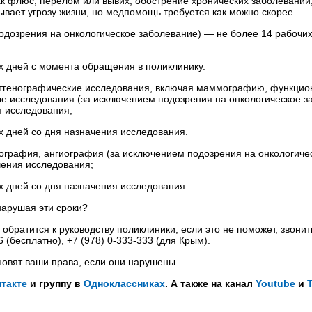
к флюс, перелом или вывих, обострение хронических заболеваний
зывает угрозу жизни, но медпомощь требуется как можно скорее.
одозрения на онкологическое заболевание) — не более 14 рабочих
х дней с момента обращения в поликлинику.
нтгенографические исследования, включая маммографию, функцио
ые исследования (за исключением подозрения на онкологическое з
я исследования;
х дней со дня назначения исследования.
ография, ангиография (за исключением подозрения на онкологиче
чения исследования;
х дней со дня назначения исследования.
нарушая эти сроки?
ратится к руководству поликлиники, если это не поможет, звонит
(бесплатно), +7 (978) 0-333-333 (для Крым).
новят ваши права, если они нарушены.
такте
и группу в
Одноклассниках
. А также на канал
Youtube
и