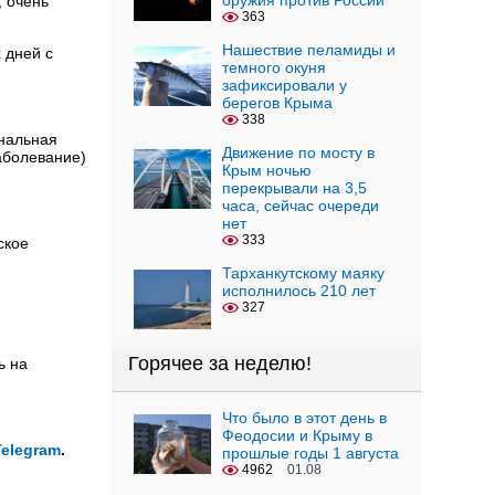
оружия против России
, очень
363
Нашествие пеламиды и
 дней с
темного окуня
зафиксировали у
берегов Крыма
338
нальная
Движение по мосту в
аболевание)
Крым ночью
перекрывали на 3,5
часа, сейчас очереди
нет
333
ское
Тарханкутскому маяку
исполнилось 210 лет
327
Горячее за неделю!
ь на
Что было в этот день в
Феодосии и Крыму в
Telegram
.
прошлые годы 1 августа
4962
01.08