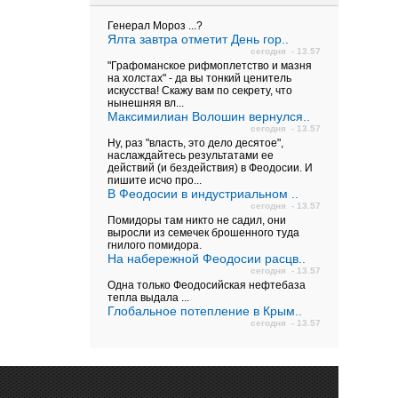
Генерал Мороз ...?
Ялта завтра отметит День гор..
сегодня - 13.57
"Графоманское рифмоплетство и мазня
на холстах" - да вы тонкий ценитель
искусства! Скажу вам по секрету, что
нынешняя вл...
Максимилиан Волошин вернулся..
сегодня - 13.57
Ну, раз "власть, это дело десятое",
наслаждайтесь результатами ее
действий (и бездействия) в Феодосии. И
пишите исчо про...
В Феодосии в индустриальном ..
сегодня - 13.57
Помидоры там никто не садил, они
выросли из семечек брошенного туда
гнилого помидора.
На набережной Феодосии расцв..
сегодня - 13.57
Одна только Феодосийская нефтебаза
тепла выдала ...
Глобальное потепление в Крым..
сегодня - 13.57