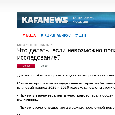
Крым: новости
Феодосии
# ВОДА
# КОРОНАВИРУС
# ДТП
Кафа
>
Пресс-релизы
>
Что делать, если невозможно попа
исследование?
08:43
08.10
Для того чтобы разобраться в данном вопросе нужно зн
Согласно программе государственных гарантий бесплатн
плановый период 2025 и 2026 годов установлены сроки
-
Прием у врача-терапевта участкового
, врача общей
поликлинику.
-
Прием врача-специалист
а в рамках неотложной помо