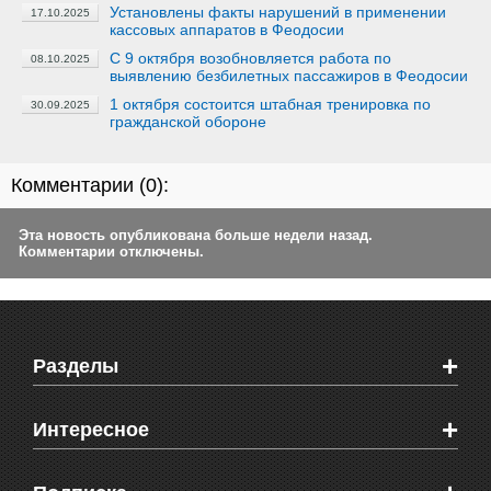
Установлены факты нарушений в применении
17.10.2025
кассовых аппаратов в Феодосии
С 9 октября возобновляется работа по
08.10.2025
выявлению безбилетных пассажиров в Феодосии
1 октября состоится штабная тренировка по
30.09.2025
гражданской обороне
Комментарии (
0
):
Эта новость опубликована больше недели назад.
Комментарии отключены.
+
Разделы
Новости Феодосии
+
Интересное
Новости Крыма
Мировые новости
Видео о Феодосии