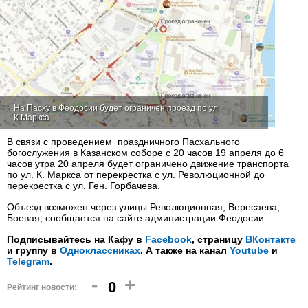
На Пасху в Феодосии будет ограничен проезд по ул.
К.Маркса
В связи с проведением праздничного Пасхального
богослужения в Казанском соборе с 20 часов 19 апреля до 6
часов утра 20 апреля будет ограничено движение транспорта
по ул. К. Маркса от перекрестка с ул. Революционной до
перекрестка с ул. Ген. Горбачева.
Объезд возможен через улицы Революционная, Вересаева,
Боевая, сообщается на сайте администрации Феодосии.
Подписывайтесь на Кафу в
Facebook
, страницу
ВКонтакте
и группу в
Одноклассниках
. А также на канал
Youtube
и
Telegram
.
-
+
0
Рейтинг новости: