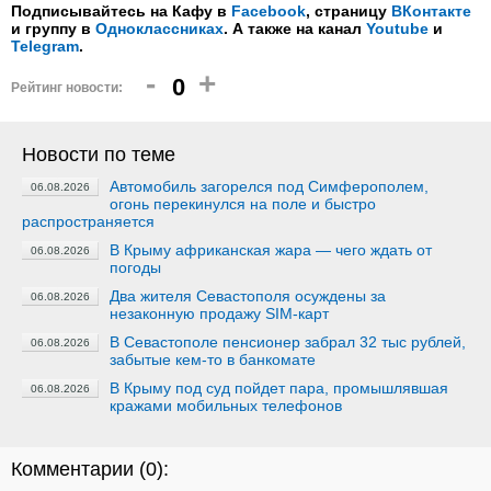
Подписывайтесь на Кафу в
Facebook
, страницу
ВКонтакте
и группу в
Одноклассниках
. А также на канал
Youtube
и
Telegram
.
-
+
0
Рейтинг новости:
Новости по теме
Автомобиль загорелся под Симферополем,
06.08.2026
огонь перекинулся на поле и быстро
распространяется
В Крыму африканская жара — чего ждать от
06.08.2026
погоды
Два жителя Севастополя осуждены за
06.08.2026
незаконную продажу SIM-карт
В Севастополе пенсионер забрал 32 тыс рублей,
06.08.2026
забытые кем-то в банкомате
В Крыму под суд пойдет пара, промышлявшая
06.08.2026
кражами мобильных телефонов
Комментарии (
0
):