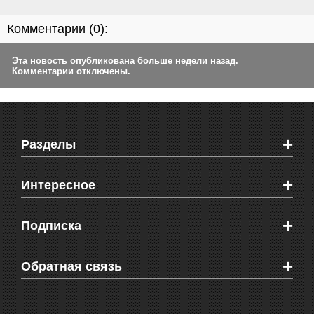
Комментарии (
0
):
Эта новость опубликована больше недели назад.
Комментарии отключены.
+
Разделы
Новости Феодосии
+
Интересное
Новости Крыма
Мировые новости
Видео о Феодосии
+
Подписка
Объявления
Веб-камеры Феодосии
Здоровье
Блоги феодосийцев
Печатная версия газеты "Кафа"
+
СМС мнения читателей
Обратная связь
Школы Феодосии
RSS
Рекламодателям
Контактная информация