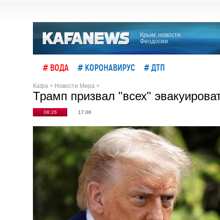
Крым: новости
Феодосии
# ВОДА
# КОРОНАВИРУС
# ДТП
Кафа
>
Новости Мира
>
Трамп призвал "всех" эвакуирова
08:26
17.06