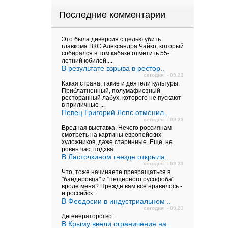
Последние комментарии
Это была диверсия с целью убить
главкома ВКС Александра Чайко, который
собирался в том кабаке отметить 55-
летний юбилей....
В результате взрыва в рестор..
сегодня - 09.23
Какая страна, такие и деятели культуры.
Приблатненный, полумафиозный
ресторанный лабух, которого не пускают
в приличные ...
Певец Григорий Лепс отменил ..
сегодня - 09.23
Вредная выставка. Нечего россиянам
смотреть на картины европейских
художников, даже старинные. Еще, не
ровен час, подхва...
В Ласточкином гнезде открыла..
сегодня - 09.23
Что, тоже начинаете превращаться в
"бандеровца" и "пещерного русофоба"
вроде меня? Прежде вам все нравилось -
и российск...
В Феодосии в индустриальном ..
сегодня - 09.23
Дегенераторство .
В Крыму ввели ограничения на..