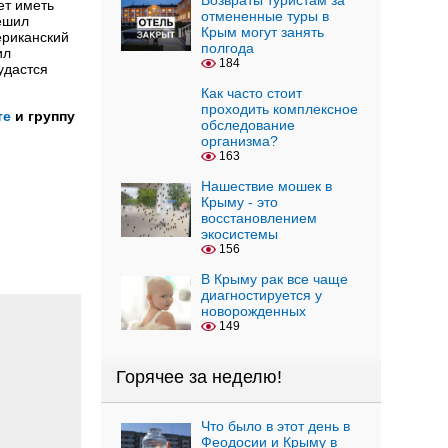
Возвраты туристам за
ет иметь
отмененные туры в
решил
Крым могут занять
ериканский
полгода
ил
184
удастся
Как часто стоит
проходить комплексное
те
и группу
обследование
организма?
163
Нашествие мошек в
Крыму - это
восстановлением
экосистемы
156
В Крыму рак все чаще
диагностируется у
новорожденных
149
Горячее за неделю!
Что было в этот день в
Феодосии и Крыму в