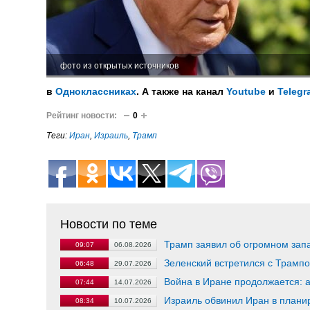
фото из открытых источников
в
Одноклассниках
. А также на канал
Youtube
и
Telegr
Рейтинг новости:
0
Теги:
Иран
,
Израиль
,
Трамп
Новости по теме
Трамп заявил об огромном зап
09:07
06.08.2026
Зеленский встретился с Трамп
06:48
29.07.2026
Война в Иране продолжается: 
07:44
14.07.2026
Израиль обвинил Иран в плани
08:34
10.07.2026