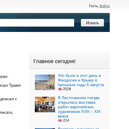
Гость,
Войти
Главное сегодня!
Что было в этот день в
еран.
Феодосии и Крыму в
прошлые годы 6 августа
писал Трамп
2528
В Ласточкином гнезде
одписал с
открылась выставка
работ европейских
художников XVIII – XIX
писать.
веков
214