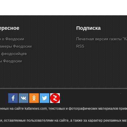
ересное
Подписка
о о Феодосии
Печатная версия газеты "
камеры Феодосии
RSS
и феодосийцев
ы Феодосии
ых на сайте kafanews.com, текстовых и фотографических материалов привет
и, оставляемые пользователями на сайте, а также за характер рекламных ма