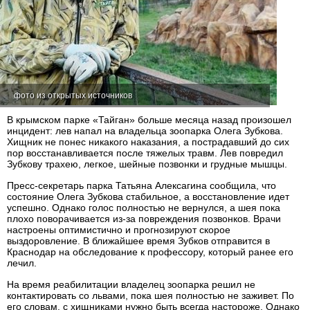
фото из открытых источников
В крымском парке «Тайган» больше месяца назад произошел
инцидент: лев напал на владельца зоопарка Олега Зубкова.
Хищник не понес никакого наказания, а пострадавший до сих
пор восстанавливается после тяжелых травм. Лев повредил
Зубкову трахею, легкое, шейные позвонки и грудные мышцы.
Пресс-секретарь парка Татьяна Алексагина сообщила, что
состояние Олега Зубкова стабильное, а восстановление идет
успешно. Однако голос полностью не вернулся, а шея пока
плохо поворачивается из-за повреждения позвонков. Врачи
настроены оптимистично и прогнозируют скорое
выздоровление. В ближайшее время Зубков отправится в
Краснодар на обследование к профессору, который ранее его
лечил.
На время реабилитации владелец зоопарка решил не
контактировать со львами, пока шея полностью не заживет. По
его словам, с хищниками нужно быть всегда настороже. Однако