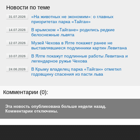
Новости по теме
«На животных не экономим»: о главных
31.07.2026
приоритетах парка «Тайган»
В крымском «Тайгане» родились редкие
14.07.2026
белоснежные львята
Музей Чехова в Ялте покажет ранее не
12.07.2026
выставлявшиеся подлинники картин Левитана
В Ялте покажут подлинные работы Левитана и
10.07.2026
легендарное ружье Чехова
В Крыму владелец парка «Тайган» отметил
24.06.2026
годовщину спасения из пасти льва
Комментарии (
0
):
Эта новость опубликована больше недели назад.
Комментарии отключены.