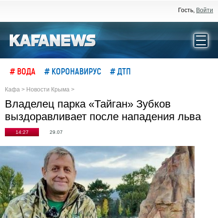
Гость,
Войти
# ВОДА
# КОРОНАВИРУС
# ДТП
Кафа
>
Новости Крыма
>
Владелец парка «Тайган» Зубков
выздоравливает после нападения льва
14:27
29.07