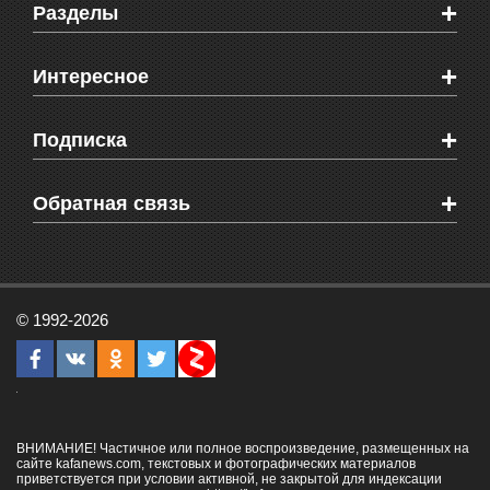
+
Разделы
Новости Феодосии
+
Интересное
Новости Крыма
Мировые новости
Видео о Феодосии
+
Подписка
Объявления
Веб-камеры Феодосии
Здоровье
Блоги феодосийцев
Печатная версия газеты "Кафа"
+
СМС мнения читателей
Обратная связь
Школы Феодосии
RSS
Рекламодателям
Контактная информация
© 1992-2026
ВНИМАНИЕ! Частичное или полное воспроизведение, размещенных на
сайте kafanews.com, текстовых и фотографических материалов
приветствуется при условии активной, не закрытой для индексации