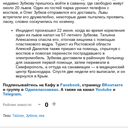
недавно Зубкову пришлось войти в саванну, где свободно живут
около 20 львов. Один из гостей парка уронил телефон с
мостков, и Олег Зубков отправился его доставать. Львы
встретили его дружелюбно, некоторые даже пытались проявить
ласку, словно соскучились по хозяину.
Инцидент произошел 22 июня, когда во время кормления
один из львов напал на 57-летнего Зубкова. Татьяна
Алексагина спасла его, отогнав хищника с помощью
пластикового ведра. Турист из Ростовской области
Алексей Данилов также пришел на помощь, спрыгнув с
мостков и помогая перенести пострадавшего в
электромобиль. Зубкова доставили в районную больницу
для оказания первой помощи, затем перевезли в
Симферополь, а оттуда на санавиации — в медицинский
центр Краснодара. Спустя две недели его выписали, и он
вернулся в Крым.
Подписывайтесь на Кафу в
Facebook
, страницу
ВКонтакте
и группу в
Одноклассниках
. А также на канал
Youtube
и
Telegram
.
-
+
0
Рейтинг новости:
Теги:
Тайган
,
Зубков
,
лев