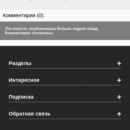
Комментарии (
0
):
Эта новость опубликована больше недели назад.
Комментарии отключены.
+
Разделы
Новости Феодосии
+
Интересное
Новости Крыма
Мировые новости
Видео о Феодосии
+
Подписка
Объявления
Веб-камеры Феодосии
Здоровье
Блоги феодосийцев
Печатная версия газеты "Кафа"
+
СМС мнения читателей
Обратная связь
Школы Феодосии
RSS
Рекламодателям