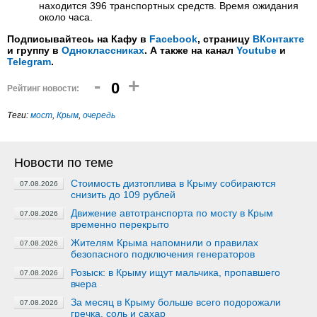
находится 396 транспортных средств. Время ожидания
около часа.
Подписывайтесь на Кафу в
Facebook
, страницу
ВКонтакте
и группу в
Одноклассниках
. А также на канал
Youtube
и
Telegram
.
-
+
0
Рейтинг новости:
Теги:
мост
,
Крым
,
очередь
Новости по теме
Стоимость дизтоплива в Крыму собираются
07.08.2026
снизить до 109 рублей
Движение автотранспорта по мосту в Крым
07.08.2026
временно перекрыто
Жителям Крыма напомнили о правилах
07.08.2026
безопасного подключения генераторов
Розыск: в Крыму ищут мальчика, пропавшего
07.08.2026
вчера
За месяц в Крыму больше всего подорожали
07.08.2026
гречка, соль и сахар