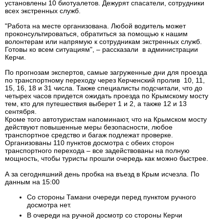
установлены 10 биотуалетов. Дежурят спасатели, сотрудники
всех экстренных служб.
"Работа на месте организована. Любой водитель может
проконсультироваться, обратиться за помощью к нашим
волонтерам или напрямую к сотрудникам экстренных служб.
Готовы ко всем ситуациям", – рассказали в администрации
Керчи.
По прогнозам экспертов, самые загруженные дни для проезда
по транспортному переходу через Керченский пролив 10, 11,
15, 16, 18 и 31 числа. Также специалисты подсчитали, что до
четырех часов придется ожидать проезда по Крымскому мосту
тем, кто для путешествия выберет 1 и 2, а также 12 и 13
сентября.
Кроме того автотуристам напоминают, что на Крымском мосту
действуют повышенные меры безопасности, любое
транспортное средство и багаж подлежат проверке.
Организованы 110 пунктов досмотра с обеих сторон
транспортного перехода – все задействованы на полную
мощность, чтобы туристы прошли очередь как можно быстрее.
А за сегодняшний день пробка на въезд в Крым исчезла. По
данным на 15:00
Со стороны Тамани очереди перед пунктом ручного
досмотра нет.
В очереди на ручной досмотр со стороны Керчи