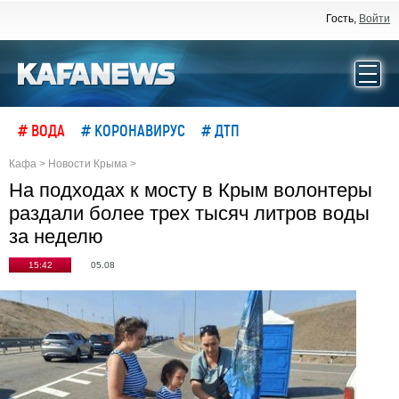
Гость,
Войти
# ВОДА
# КОРОНАВИРУС
# ДТП
Кафа
>
Новости Крыма
>
На подходах к мосту в Крым волонтеры
раздали более трех тысяч литров воды
за неделю
15:42
05.08