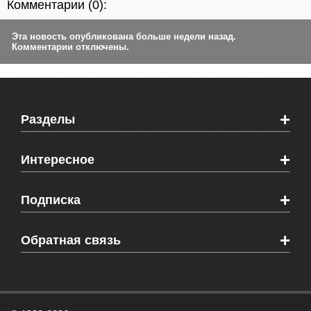
Комментарии (
0
):
Эта новость опубликована больше недели назад.
Комментарии отключены.
+
Разделы
Новости Феодосии
+
Интересное
Новости Крыма
Мировые новости
Видео о Феодосии
+
Подписка
Объявления
Веб-камеры Феодосии
Здоровье
Блоги феодосийцев
Печатная версия газеты "Кафа"
+
СМС мнения читателей
Обратная связь
Школы Феодосии
RSS
Рекламодателям
Контактная информация