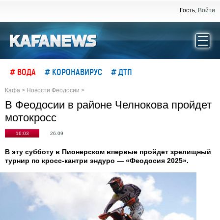
Гость,
Войти
# ВОДА
# КОРОНАВИРУС
# ДТП
Кафа
>
Новости Феодосии
>
В Феодосии в районе Челнокова пройдет
мотокросс
16:03
26.09
В эту субботу в Пионерском впервые пройдет зрелищный
турнир по кросс-кантри эндуро — «Феодосия 2025».