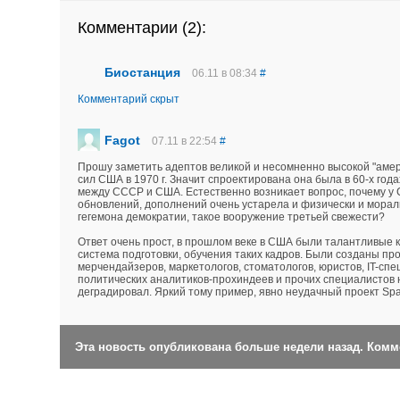
Комментарии (
2
):
Биостанция
06.11 в 08:34
#
Комментарий скрыт
Fagot
07.11 в 22:54
#
Прошу заметить адептов великой и несомненно высокой "аме
сил США в 1970 г. Значит спроектирована она была в 60-х год
между СССР и США. Естественно возникает вопрос, почему у
обновлений, дополнений очень устарела и физически и мораль
гегемона демократии, такое вооружение третьей свежести?
Ответ очень прост, в прошлом веке в США были талантливые 
система подготовки, обучения таких кадров. Были созданы пр
мерчендайзеров, маркетологов, стоматологов, юристов, IT-с
политических аналитиков-прохиндеев и прочих специалистов 
деградировал. Яркий тому пример, явно неудачный проект Spac
Эта новость опубликована больше недели назад. Ком