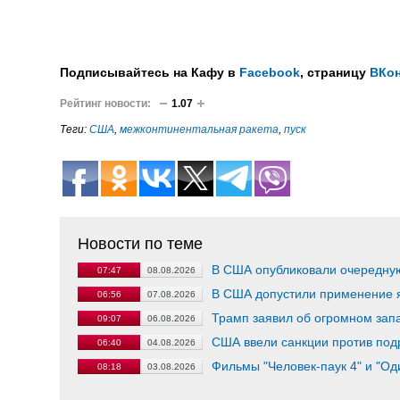
Подписывайтесь на Кафу в
Facebook
, страницу
ВКон
Рейтинг новости:
1.07
Теги:
США
,
межконтинентальная ракета
,
пуск
Новости по теме
В США опубликовали очередну
07:47
08.08.2026
В США допустили применение я
06:56
07.08.2026
Трамп заявил об огромном зап
09:07
06.08.2026
США ввели санкции против под
06:40
04.08.2026
Фильмы "Человек-паук 4" и "О
08:18
03.08.2026