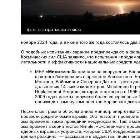
фото из открытых источников
ноябре 2024 года, а в июне того же года состоялось два 
О подобных испытаниях заранее предупреждают, а форм
Космических сил США заявило, что испытания «продемон
летальности и эффективности национальных средств яд
МБР
«Минитмен 3»
приняли на вооружение Военн
шахтного базирования в арсенале Вашингтона. Бо
Монтана, Вайоминг и Северная Дакота. Трехступе
дальностью 14 тысяч километров. Minuteman III 
Replacement Program, которая стартовала в 1996 
2009 годах ракеты получили более совершенные 
производят замену компонентов маршевого двига
После слов Трампа об испытаниях министр энергетики С
провести докритические взрывы. Это позволит проверит
эксперименты также проводили неоднократно. Так, в ма
эксперимент в серии тестов Nimble. «Эксперимент прош
ядерных взрывных устройств, который США поддерживаю
цепная реакция», — рассказали в ведомстве, пишет lenta