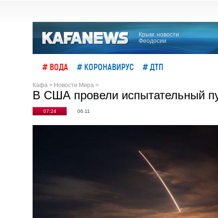
Крым: новости
Феодосии
# ВОДА
# КОРОНАВИРУС
# ДТП
Кафа
>
Новости Мира
>
В США провели испытательный пу
07:24
06.11