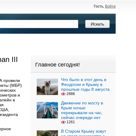
Гость,
Войти
n III
Главное сегодня!
Что было в этот день в
ША провели
Феодосии и Крыму в
кеты (МБР)
прошлые годы 8 августа
мических
2886
лометров и
алейн в
Движение по мосту в
ая
Крым ночью
 США,
перекрывали на час,
езидента
сейчас очереди нет
1261
ерное
В Старом Крыму зовут