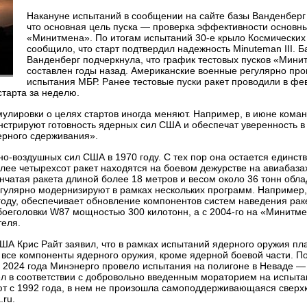
Накануне испытаний в сообщении на сайте базы Ванденберг
что основная цель пуска — проверка эффективности основн
«Минитмена». По итогам испытаний 30-е крыло Космических
сообщило, что старт подтвердил надежность Minuteman III. Б
Ванденберг подчеркнула, что график тестовых пусков «Мини
составлен годы назад. Американские военные регулярно про
испытания МБР. Ранее тестовые пуски ракет проводили в фе
старта за неделю.
улировки о целях стартов иногда меняют. Например, в июне кома
стрируют готовность ядерных сил США и обеспечат уверенность в
ерного сдерживания».
о-воздушных сил США в 1970 году. С тех пор она остается единс
лее четырехсот ракет находятся на боевом дежурстве на авиабаза
нчатая ракета длиной более 18 метров и весом около 36 тонн обла
регулярно модернизируют в рамках нескольких программ. Например
году, обеспечивает обновление компонентов систем наведения рак
боеголовки W87 мощностью 300 килотонн, а с 2004-го на «Минитм
теля.
ША Крис Райт заявил, что в рамках испытаний ядерного оружия п
ь все компоненты ядерного оружия, кроме ядерной боевой части. 
е 2024 года Минэнерго провело испытания на полигоне в Неваде —
ел в соответствии с добровольно введенным мораторием на испыт
т с 1992 года, в нем не произошла самоподдерживающаяся сверх
.ru.