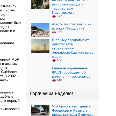
на квест-знакомство с
историей города и
 отметили,
творчеством
ых систем
Паустовского
 сил
627
аза
тменов» был
А есть ли спасатели на
водят
пляжах Феодосии?
врале и в
599
В Крыму продолжают
ндование
действовать
ограничения
электроснабжения из-за
жары
твенной МБР
466
х в штатах
дает
Главное управление
, Guidance
ФССП сообщает об
ет. В 2002 —
изменении реквизитов
енах»
448
ланируют
Горячее за неделю!
Подобные
 это первый
ания
Что было в этот день в
критическая
Феодосии и Крыму в
прошлые годы 3 августа