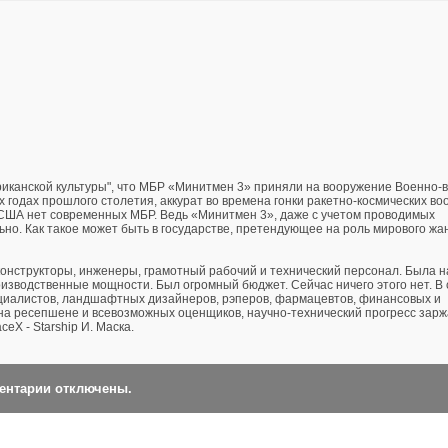
риканской культуры", что МБР «Минитмен 3» приняли на вооружение Военно
ах годах прошлого столетия, аккурат во времена гонки ракетно-космических в
 США нет современных МБР. Ведь «Минитмен 3», даже с учетом проводимых
но. Как такое может быть в государстве, претендующее на роль мирового жа
конструкторы, инженеры, грамотный рабочий и технический персонал. Была 
оизводственные мощности. Был огромный бюджет. Сейчас ничего этого нет. В
пециалистов, ландшафтных дизайнеров, рэперов, фармацевтов, финансовых и
на ресепшене и всевозможных оценщиков, научно-технический прогресс зарж
eX - Starship И. Маска.
ментарии отключены.