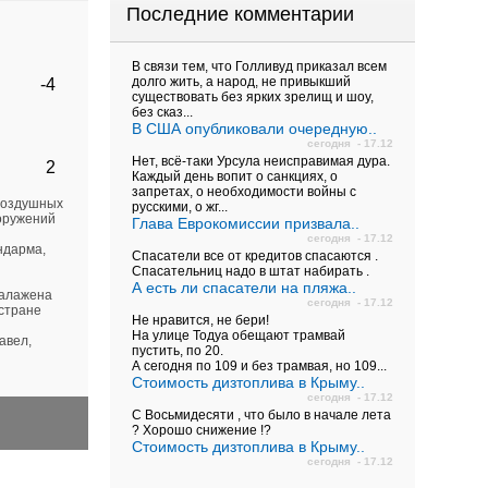
Последние комментарии
В связи тем, что Голливуд приказал всем
долго жить, а народ, не привыкший
-4
существовать без ярких зрелищ и шоу,
без сказ...
В США опубликовали очередную..
сегодня - 17.12
Нет, всё-таки Урсула неисправимая дура.
2
Каждый день вопит о санкциях, о
запретах, о необходимости войны с
-воздушных
русскими, о жг...
ооружений
Глава Еврокомиссии призвала..
сегодня - 17.12
ндарма,
Спасатели все от кредитов спасаются .
Спасательниц надо в штат набирать .
А есть ли спасатели на пляжа..
налажена
сегодня - 17.12
 стране
Не нравится, не бери!
На улице Тодуа обещают трамвай
авел,
пустить, по 20.
А сегодня по 109 и без трамвая, но 109...
Стоимость дизтоплива в Крыму..
сегодня - 17.12
С Восьмидесяти , что было в начале лета
? Хорошо снижение !?
Стоимость дизтоплива в Крыму..
сегодня - 17.12