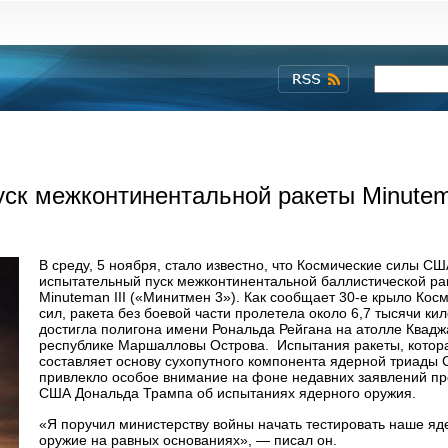
ск межконтинентальной ракеты Minutema
В среду, 5 ноября, стало известно, что Космические силы С
испытательный пуск межконтинентальной баллистической ра
Minuteman III («Минитмен 3»). Как сообщает 30-е крыло Кос
сил, ракета без боевой части пролетела около 6,7 тысячи ки
достигла полигона имени Рональда Рейгана на атолле Квадж
республике Маршалловы Острова. Испытания ракеты, котор
составляет основу сухопутного компонента ядерной триады
привлекло особое внимание на фоне недавних заявлений пр
США Дональда Трампа об испытаниях ядерного оружия.
«Я поручил министерству войны начать тестировать наше яд
оружие на равных основаниях», — писал он.