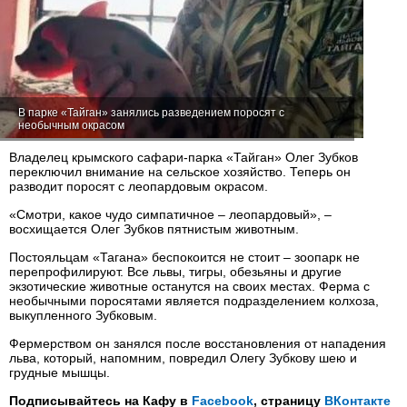
В парке «Тайган» занялись разведением поросят с
необычным окрасом
Владелец крымского сафари-парка «Тайган» Олег Зубков
переключил внимание на сельское хозяйство. Теперь он
разводит поросят с леопардовым окрасом.
«Смотри, какое чудо симпатичное – леопардовый», –
восхищается Олег Зубков пятнистым животным.
Постояльцам «Тагана» беспокоится не стоит – зоопарк не
перепрофилируют. Все львы, тигры, обезьяны и другие
экзотические животные останутся на своих местах. Ферма с
необычными поросятами является подразделением колхоза,
выкупленного Зубковым.
Фермерством он занялся после восстановления от нападения
льва, который, напомним, повредил Олегу Зубкову шею и
грудные мышцы.
Подписывайтесь на Кафу в
Facebook
, страницу
ВКонтакте