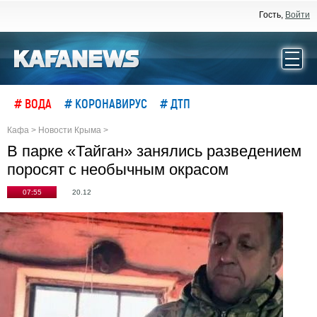
Гость,
Войти
# ВОДА
# КОРОНАВИРУС
# ДТП
Кафа
>
Новости Крыма
>
В парке «Тайган» занялись разведением
поросят с необычным окрасом
07:55
20.12