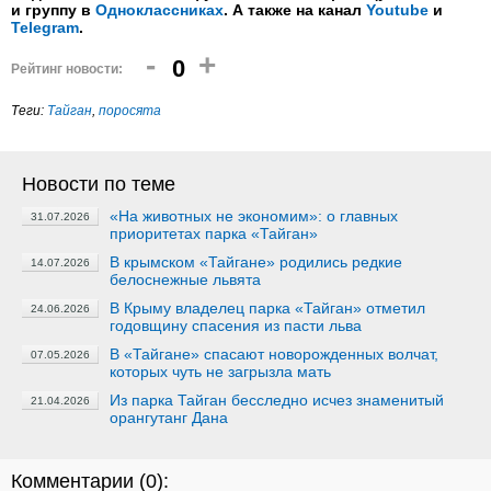
и группу в
Одноклассниках
. А также на канал
Youtube
и
Telegram
.
-
+
0
Рейтинг новости:
Теги:
Тайган
,
поросята
Новости по теме
«На животных не экономим»: о главных
31.07.2026
приоритетах парка «Тайган»
В крымском «Тайгане» родились редкие
14.07.2026
белоснежные львята
В Крыму владелец парка «Тайган» отметил
24.06.2026
годовщину спасения из пасти льва
В «Тайгане» спасают новорожденных волчат,
07.05.2026
которых чуть не загрызла мать
Из парка Тайган бесследно исчез знаменитый
21.04.2026
орангутанг Дана
Комментарии (
0
):