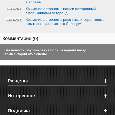
в апреле
Крымские астрономы нашли потерянный
19.03.2026
американцами астероид
Крымские астрономы рассчитали вероятность
16.03.2026
столкновения кометы с Солнцем
Комментарии (
0
):
Эта новость опубликована больше недели назад.
Комментарии отключены.
+
Разделы
Новости Феодосии
+
Интересное
Новости Крыма
Мировые новости
Видео о Феодосии
+
Подписка
Объявления
Веб-камеры Феодосии