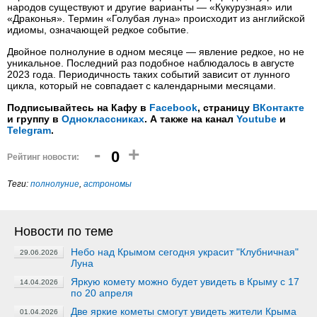
народов существуют и другие варианты — «Кукурузная» или
«Драконья». Термин «Голубая луна» происходит из английской
идиомы, означающей редкое событие.
Двойное полнолуние в одном месяце — явление редкое, но не
уникальное. Последний раз подобное наблюдалось в августе
2023 года. Периодичность таких событий зависит от лунного
цикла, который не совпадает с календарными месяцами.
Подписывайтесь на Кафу в
Facebook
, страницу
ВКонтакте
и группу в
Одноклассниках
. А также на канал
Youtube
и
Telegram
.
-
+
0
Рейтинг новости:
Теги:
полнолуние
,
астрономы
Новости по теме
Небо над Крымом сегодня украсит "Клубничная"
29.06.2026
Луна
Яркую комету можно будет увидеть в Крыму с 17
14.04.2026
по 20 апреля
Две яркие кометы смогут увидеть жители Крыма
01.04.2026