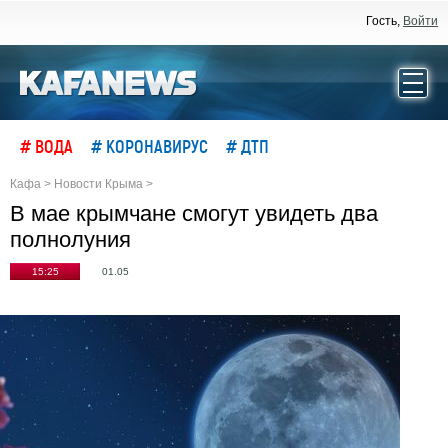
Гость,
Войти
# ВОДА
# КОРОНАВИРУС
# ДТП
Кафа
>
Новости Крыма
>
В мае крымчане смогут увидеть два
полнолуния
15:25
01.05