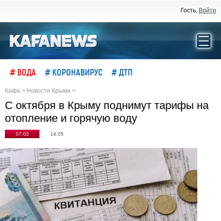
Гость,
Войти
# ВОДА
# КОРОНАВИРУС
# ДТП
Кафа
>
Новости Крыма
>
С октября в Крыму поднимут тарифы на
отопление и горячую воду
07:02
14.05