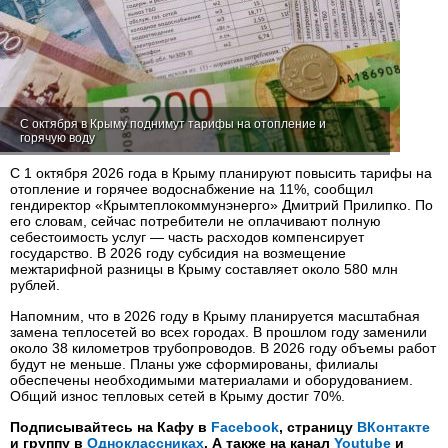
С октября в Крыму поднимут тарифы на отопление и
горячую воду
С 1 октября 2026 года в Крыму планируют повысить тарифы на
отопление и горячее водоснабжение на 11%, сообщил
гендиректор «Крымтеплокоммунэнерго» Дмитрий Прилипко. По
его словам, сейчас потребители не оплачивают полную
себестоимость услуг — часть расходов компенсирует
государство. В 2026 году субсидия на возмещение
межтарифной разницы в Крыму составляет около 580 млн
рублей.
Напомним, что в 2026 году в Крыму планируется масштабная
замена теплосетей во всех городах. В прошлом году заменили
около 38 километров трубопроводов. В 2026 году объемы работ
будут не меньше. Планы уже сформированы, филиалы
обеспечены необходимыми материалами и оборудованием.
Общий износ тепловых сетей в Крыму достиг 70%.
Подписывайтесь на Кафу в
Facebook
, страницу
ВКонтакте
и группу в
Одноклассниках
. А также на канал
Youtube
и