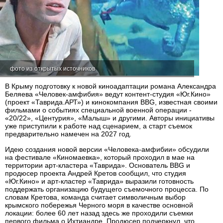
фото из открытых источников
В Крыму подготовку к новой киноадаптации романа Александра
Беляева «Человек-амфибия» ведут контент-студия «Юг.Кино»
(проект «Таврида.АРТ») и кинокомпания BBG, известная своими
фильмами о событиях специальной военной операции -
«20/22», «Центурия», «Малыш» и другими. Авторы инициативы
уже приступили к работе над сценарием, а старт съемок
предварительно намечен на 2027 год.
Идею создания новой версии «Человека-амфибии» обсудили
на фестивале «Киномаевка», который проходил в мае на
территории арт-кластера «Таврида». Основатель BBG и
продюсер проекта Андрей Кретов сообщил, что студия
«Юг.Кино» и арт-кластер «Таврида» выразили готовность
поддержать организацию будущего съемочного процесса. По
словам Кретова, команда считает символичным выбор
крымского побережья Черного моря в качестве основной
локации: более 60 лет назад здесь же проходили съемки
первого фильма о Ихтиандре. Продюсер подчеркнул, что