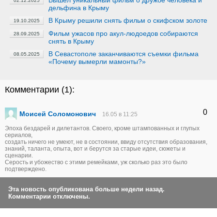
Вышел уникальный фильм о дружбе человека и
02.12.2025
дельфина в Крыму
В Крыму решили снять фильм о скифском золоте
19.10.2025
Фильм ужасов про акул-людоедов собираются
28.09.2025
снять в Крыму
В Севастополе заканчиваются съемки фильма
08.05.2025
«Почему вымерли мамонты?»
Комментарии (
1
):
0
Моисей Соломонович
16.05 в 11:25
Эпоха бездарей и дилетантов. Своего, кроме штампованных и глупых
сериалов,
создать ничего не умеют, не в состоянии, ввиду отсутствия образования,
знаний, таланта, опыта, вот и берутся за старые идеи, сюжеты и
сценарии.
Серость и убожество с этими ремейками, уж сколько раз это было
подтверждено.
Эта новость опубликована больше недели назад.
Комментарии отключены.