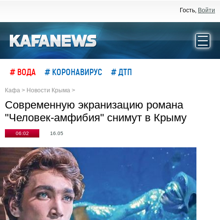
Гость,
Войти
# ВОДА
# КОРОНАВИРУС
# ДТП
Кафа
>
Новости Крыма
>
Современную экранизацию романа
"Человек-амфибия" снимут в Крыму
06:02
16.05