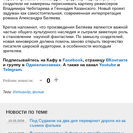
создатели не намерены переснимать картину режиссеров
Владимира Чеботарева и Геннадия Казанского. Новый проект
задуман как самостоятельная, современная интерпретация
романа Александра Беляева.
Кретов напомнил, что произведения Беляева являются важной
частью общего культурного наследия и сыграли заметную роль
в становлении научной фантастики. По замыслу создателей,
новая киноверсия должна помочь заново открыть творчество
писателя широкой аудитории, в особенности молодым
зрителям.
Подписывайтесь на Кафу в
Facebook
, страницу
ВКонтакте
и группу в
Одноклассниках
. А также на канал
Youtube
и
Telegram
.
-
+
0
Рейтинг новости:
Теги:
Ихтиандр
,
фильм
Новости по теме
Под Судаком на два дня перекроют дороги из-за
10.03.2026
съемок фильма