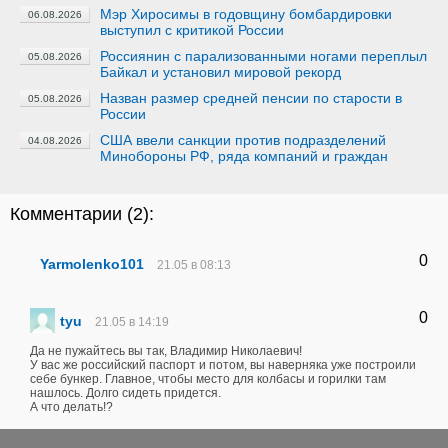
Мэр Хиросимы в годовщину бомбардировки
06.08.2026
выступил с критикой России
Россиянин с парализованными ногами переплыл
05.08.2026
Байкал и установил мировой рекорд
Назван размер средней пенсии по старости в
05.08.2026
России
США ввели санкции против подразделений
04.08.2026
Минобороны РФ, ряда компаний и граждан
Комментарии (
2
):
0
Yarmolenko101
21.05 в 08:13
0
tyu
21.05 в 14:19
Да не пужайтесь вы так, Владимир Николаевич!
У вас же российский паспорт и потом, вы наверняка уже построили
себе бункер. Главное, чтобы место для колбасы и горилки там
нашлось. Долго сидеть придется.
А что делать!?