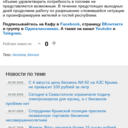
объеме удовлетворить потребность в топливе не
представляется возможным. В течение предстоящих выходных
дней продолжим работу по разрешению сложившейся ситуации
и проинформируем жителей и гостей республики.
Подписывайтесь на Кафу в
Facebook
, страницу
ВКонтакте
и группу в
Одноклассниках
. А также на канал
Youtube
и
Telegram
.
-
+
0
Рейтинг новости:
Теги:
Аксенов
,
бензин
Новости по теме
C 4 августа цена бензина АИ-92 на АЗС Крыма
03.08.2026
не превысит 100 рублей за литр
Сегодня в Севастополе ограничили подачу
03.08.2026
электроэнергии для юрлиц, а с бензином
проблем нет
Сотрудники Крымской полиции пресекли
30.07.2026
незаконную торговлю бензином
несовершеннолетним
Житель Ялты лишился более 15 тысяч рублей
28.07.2026