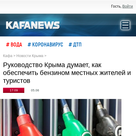
Гость,
Войти
# ВОДА
# КОРОНАВИРУС
# ДТП
Кафа
>
Новости Крыма
>
Руководство Крыма думает, как
обеспечить бензином местных жителей и
туристов
17:09
05.06