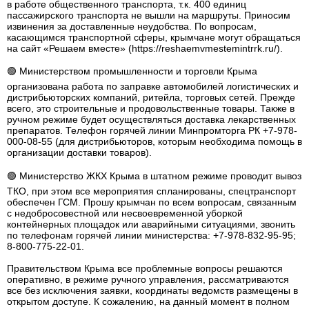
в работе общественного транспорта, т.к. 400 единиц
пассажирского транспорта не вышли на маршруты. Приносим
извинения за доставленные неудобства. По вопросам,
касающимся транспортной сферы, крымчане могут обращаться
на сайт «Решаем вместе» (https://reshaemvmestemintrrk.ru/).
🟢 Министерством промышленности и торговли Крыма
организована работа по заправке автомобилей логистических и
дистрибьюторских компаний, ритейла, торговых сетей. Прежде
всего, это строительные и продовольственные товары. Также в
ручном режиме будет осуществляться доставка лекарственных
препаратов. Телефон горячей линии Минпромторга РК +7-978-
000-08-55 (для дистрибьюторов, которым необходима помощь в
организации доставки товаров).
🟢 Министерство ЖКХ Крыма в штатном режиме проводит вывоз
ТКО, при этом все мероприятия спланированы, спецтранспорт
обеспечен ГСМ. Прошу крымчан по всем вопросам, связанным
с недобросовестной или несвоевременной уборкой
контейнерных площадок или аварийными ситуациями, звонить
по телефонам горячей линии министерства: +7-978-832-95-95;
8-800-775-22-01.
Правительством Крыма все проблемные вопросы решаются
оперативно, в режиме ручного управления, рассматриваются
все без исключения заявки, координаты ведомств размещены в
открытом доступе. К сожалению, на данный момент в полном