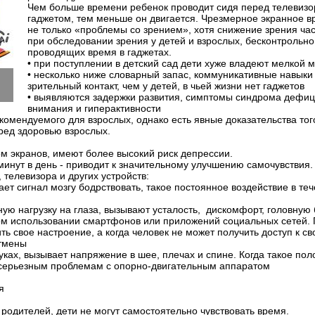
Чем больше времени ребенок проводит сидя перед телевизо
гаджетом, тем меньше он двигается. Чрезмерное экранное вр
не только «проблемы со зрением», хотя снижение зрения ча
при обследовании зрения у детей и взрослых, бесконтрольно
проводящих время в гаджетах.
•
при поступлении в детский сад дети хуже владеют мелкой 
•
несколько ниже словарный запас, коммуникативные навыки
зрительный контакт, чем у детей, в чьей жизни нет гаджетов
•
выявляются задержки развития, симптомы синдрома дефиц
внимания и гиперактивности
комендуемого для взрослых, однако есть явные доказательства того
ред здоровью взрослых.
ром экранов, имеют более высокий риск депрессии.
минут в день - приводит к значительному улучшению самочувствия
 телевизора и других устройств:
ает сигнал мозгу бодрствовать, такое постоянное воздействие в те
ную нагрузку на глаза, вызывают усталость, дискомфорт, головную
ом использовании смартфонов или приложений социальных сетей. 
ь свое настроение, а когда человек не может получить доступ к с
отмены
уках, вызывает напряжение в шее, плечах и спине. Когда такое по
е серьезным проблемам с опорно-двигательным аппаратом
ия
 родителей, дети не могут самостоятельно чувствовать время.