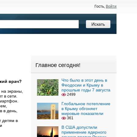
Гость,
Войти
Главное сегодня!
Что было в этот день в
ский врач?
Феодосии и Крыму в
прошлые годы 7 августа
 на экраны,
2499
т в сети.
смартфон.
Глобальное потепление
нем,
в Крыму обгоняет
в в день,
мировые показатели
а.
361
 детям в
и
В США допустили
применение ядерного