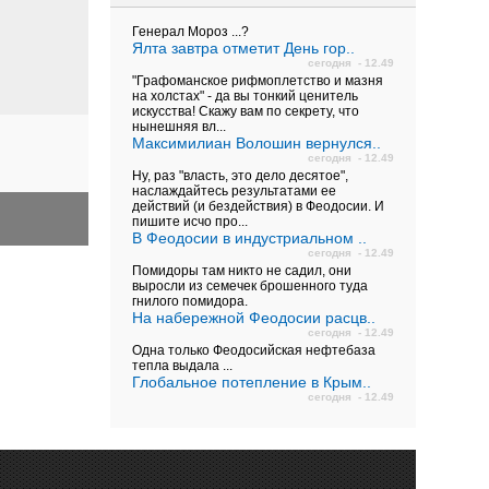
Генерал Мороз ...?
Ялта завтра отметит День гор..
сегодня - 12.49
"Графоманское рифмоплетство и мазня
на холстах" - да вы тонкий ценитель
искусства! Скажу вам по секрету, что
нынешняя вл...
Максимилиан Волошин вернулся..
сегодня - 12.49
Ну, раз "власть, это дело десятое",
наслаждайтесь результатами ее
действий (и бездействия) в Феодосии. И
пишите исчо про...
В Феодосии в индустриальном ..
сегодня - 12.49
Помидоры там никто не садил, они
выросли из семечек брошенного туда
гнилого помидора.
На набережной Феодосии расцв..
сегодня - 12.49
Одна только Феодосийская нефтебаза
тепла выдала ...
Глобальное потепление в Крым..
сегодня - 12.49