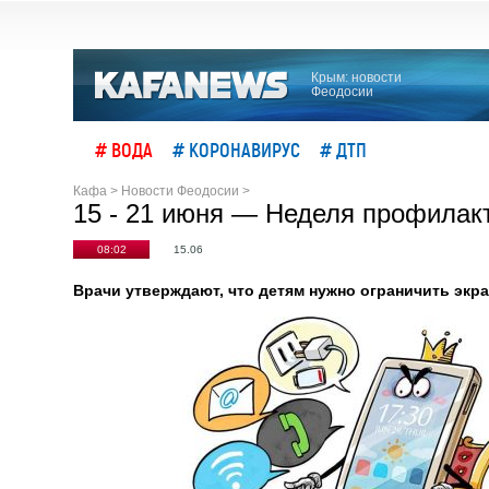
Крым: новости
Феодосии
# ВОДА
# КОРОНАВИРУС
# ДТП
Кафа
>
Новости Феодосии
>
15 - 21 июня — Неделя профилакт
08:02
15.06
Врачи утверждают, что детям нужно ограничить экра