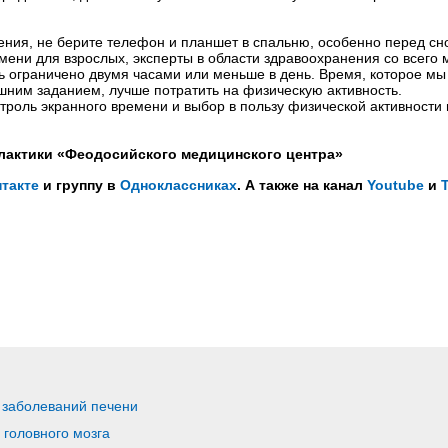
ения, не берите телефон и планшет в спальню, особенно перед с
мени для взрослых, эксперты в области здравоохранения со всего 
ь ограничено двумя часами или меньше в день. Время, которое м
ашним заданием, лучше потратить на физическую активность.
нтроль экранного времени и выбор в пользу физической активности
лактики «Феодосийского медицинского центра»
такте
и группу в
Одноклассниках
. А также на канал
Youtube
и
 заболеваний печени
 головного мозга