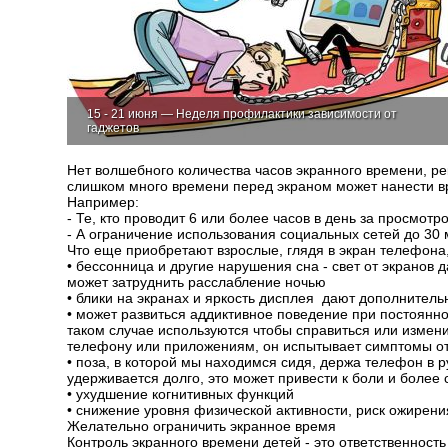
15 - 21 июня — Неделя профилактики зависимости от
гаджетов
Нет волшебного количества часов экранного времени, ре
слишком много времени перед экраном может нанести в
Например:
- Те, кто проводит 6 или более часов в день за просмот
- А ограничение использования социальных сетей до 30 
Что еще приобретают взрослые, глядя в экран телефона,
•
бессонница и другие нарушения сна - свет от экранов д
может затруднить расслабление ночью
•
блики на экранах и яркость дисплея дают дополнитель
•
может развиться аддиктивное поведение при постоянн
таком случае используются чтобы справиться или изменит
телефону или приложениям, он испытывает симптомы 
•
поза, в которой мы находимся сидя, держа телефон в р
удерживается долго, это может привести к боли и боле
•
ухудшение когнитивных функций
•
снижение уровня физической активности, риск ожирен
Желательно ограничить экранное время
Контроль экранного времени детей - это ответственность