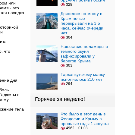
оружия против России
ром или
328
емя - это
стая находка
Движение по мосту в
Крым ночью
перекрывали на 3,5
моторикой
часа, сейчас очереди
 и
нет
304
ита
Нашествие пеламиды и
, что
темного окуня
зафиксировали у
берегов Крыма
303
.
Тарханкутскому маяку
исполнилось 210 лет
чение дня
294
 боль
Гаджеты в
Горячее за неделю!
воему
ложение тела
Что было в этот день в
Феодосии и Крыму в
прошлые годы 1 августа
4962
01.08