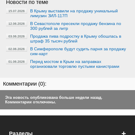
Новости по теме
В Крыму выставили на продажу уникальный
15.07.2026
лимузин ЗИЛ-117П
В Севастополе пресекли продажу бензина по
12.06.2026
300 рублей за литр
Продажа пива подростку в Крыму обошлась в
03.06.2026
штраф 35 тысяч рублей
В Симферополе будут судить парня за продажу
02.06.2026
сим-карт
Перед мостом в Крым на заправках
01.06.2026
организовали торговлю пустыми канистрами
Комментарии (
0
):
Эта новость опубликована больше недели назад.
Комментарии отключены.
+
Разделы