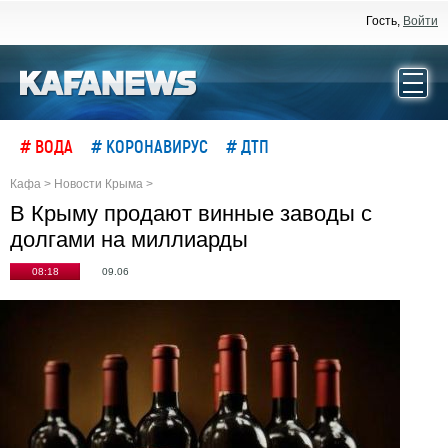
Гость,
Войти
# ВОДА
# КОРОНАВИРУС
# ДТП
Кафа
>
Новости Крыма
>
В Крыму продают винные заводы с
долгами на миллиарды
08:18
09.06