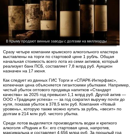
В Крыму продают винные заводы с долгами на миллиарды
Сразу четыре компании крымского алкогольного кластера
выставлены на торги по стартовой цене 1 рубль. Общая
начальная стоимость всего лота из семи активов, который
реализует банк ПСБ, составляет 7,8 млрд руб. Аукцион
назначен на 17 июня.
Как следует из данных ГИС Торги и «СПАРК-Интерфакс»,
копеечная цена объясняется гигантскими убытками. Например,
чистый убыток оптового продавца напитков «Стандарт
качества» за 2025 год превысил 1,1 млрд руб. Другой актив —
ООО «Традиции успеха» — за год сократил выручку почти до
нуля, показав убыток в 378,5 млн руб. Компания «Новый
уровень», которую также можно купить за рубль, «весит» по
долгам в 214 млн руб. чистого убытка.
Среди лотов выделяется производитель водки и крепкого
алкоголя «Родник и К»: его стартовая цена, напротив,
максимальна и составляет 4,656 млрд руб. За прошлый год