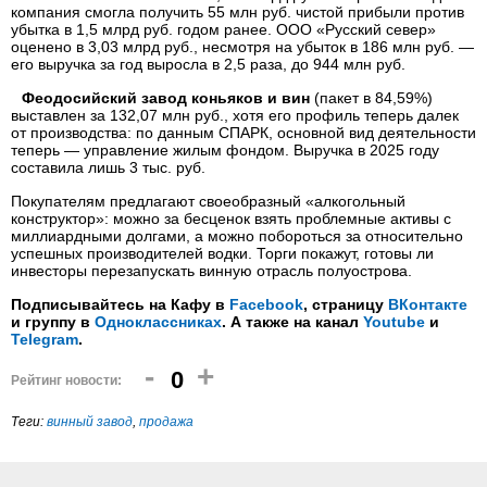
компания смогла получить 55 млн руб. чистой прибыли против
убытка в 1,5 млрд руб. годом ранее. ООО «Русский север»
оценено в 3,03 млрд руб., несмотря на убыток в 186 млн руб. —
его выручка за год выросла в 2,5 раза, до 944 млн руб.
Феодосийский завод коньяков и вин
(пакет в 84,59%)
выставлен за 132,07 млн руб., хотя его профиль теперь далек
от производства: по данным СПАРК, основной вид деятельности
теперь — управление жилым фондом. Выручка в 2025 году
составила лишь 3 тыс. руб.
Покупателям предлагают своеобразный «алкогольный
конструктор»: можно за бесценок взять проблемные активы с
миллиардными долгами, а можно побороться за относительно
успешных производителей водки. Торги покажут, готовы ли
инвесторы перезапускать винную отрасль полуострова.
Подписывайтесь на Кафу в
Facebook
, страницу
ВКонтакте
и группу в
Одноклассниках
. А также на канал
Youtube
и
Telegram
.
-
+
0
Рейтинг новости:
Теги:
винный завод
,
продажа