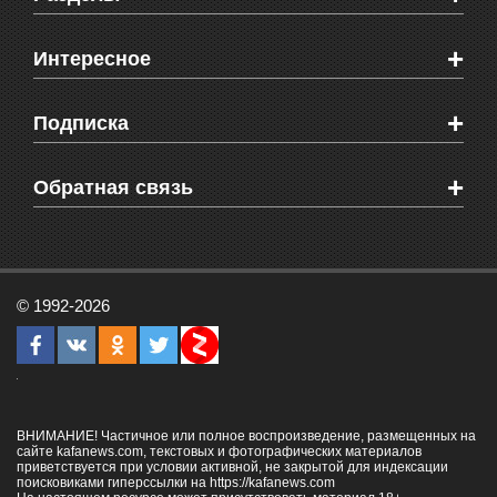
Новости Феодосии
+
Интересное
Новости Крыма
Мировые новости
Видео о Феодосии
+
Подписка
Объявления
Веб-камеры Феодосии
Здоровье
Блоги феодосийцев
Печатная версия газеты "Кафа"
+
СМС мнения читателей
Обратная связь
Школы Феодосии
RSS
Рекламодателям
Контактная информация
© 1992-2026
ВНИМАНИЕ! Частичное или полное воспроизведение, размещенных на
сайте kafanews.com, текстовых и фотографических материалов
приветствуется при условии активной, не закрытой для индексации
поисковиками гиперссылки на
https://kafanews.com