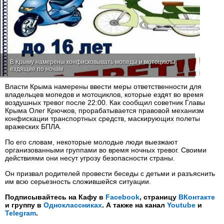
В Крыму намерены конфисковывать мопеды и мотоциклы,
ездящие по ночам
Власти Крыма намерены ввести меры ответственности для
владельцев мопедов и мотоциклов, которые ездят во время
воздушных тревог после 22:00. Как сообщил советник Главы
Крыма Олег Крючков, прорабатывается правовой механизм
конфискации транспортных средств, маскирующих полеты
вражеских БПЛА.
По его словам, некоторые молодые люди выезжают
организованными группами во время ночных тревог. Своими
действиями они несут угрозу безопасности страны.
Он призвал родителей провести беседы с детьми и разъяснить
им всю серьезность сложившейся ситуации.
Подписывайтесь на Кафу в
Facebook
, страницу
ВКонтакте
и группу в
Одноклассниках
. А также на канал
Youtube
и
Telegram
.