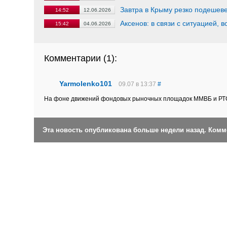
Завтра в Крыму резко подешев
14:52
12.06.2026
Аксенов: в связи с ситуацией,
15:42
04.06.2026
Комментарии (
1
):
Yarmolenko101
09.07 в 13:37
#
На фоне движений фондовых рыночных площадок ММВБ и РТС
Эта новость опубликована больше недели назад. Ком