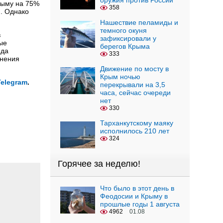
оружия против России
Крыму на 75%
358
. Однако
Нашествие пеламиды и
темного окуня
в
зафиксировали у
ые
берегов Крыма
нда
333
лнения
Движение по мосту в
Крым ночью
Telegram
.
перекрывали на 3,5
часа, сейчас очереди
нет
330
Тарханкутскому маяку
исполнилось 210 лет
324
Горячее за неделю!
Что было в этот день в
Феодосии и Крыму в
прошлые годы 1 августа
4962
01.08