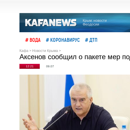
Крым: новости
Феодосии
# ВОДА
# КОРОНАВИРУС
# ДТП
Кафа
>
Новости Крыма
>
Аксенов сообщил о пакете мер п
12:21
09.07