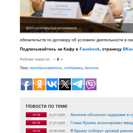
фото из открытых источников
обязательств по договору об условиях деятельности в 
Подписывайтесь на Кафу в
Facebook
, страницу
ВКон
Рейтинг новости:
0
Теги:
предприниматели
,
поддержка
,
Аксенов
Новости по теме
Аксенов объяснил задержки в 
15:58
21.07.2026
Глава Крыма анонсировал введ
08:36
17.07.2026
В Крыму соберут урожай ранних
10:24
15.06.2026