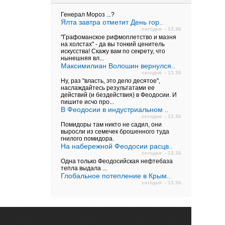
Генерал Мороз ...?
Ялта завтра отметит День гор..
сегодня - 13.36
"Графоманское рифмоплетство и мазня
на холстах" - да вы тонкий ценитель
искусства! Скажу вам по секрету, что
нынешняя вл...
Максимилиан Волошин вернулся..
сегодня - 13.36
Ну, раз "власть, это дело десятое",
наслаждайтесь результатами ее
действий (и бездействия) в Феодосии. И
пишите исчо про...
В Феодосии в индустриальном ..
сегодня - 13.36
Помидоры там никто не садил, они
выросли из семечек брошенного туда
гнилого помидора.
На набережной Феодосии расцв..
сегодня - 13.36
Одна только Феодосийская нефтебаза
тепла выдала ...
Глобальное потепление в Крым..
сегодня - 13.36