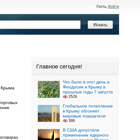
Гость,
Войти
Главное сегодня!
Что было в этот день в
Феодосии и Крыму в
а Крыма
прошлые годы 7 августа
2526
торговых
Глобальное потепление
сение
в Крыму обгоняет
мировые показатели
386
В США допустили
применение ядерного
договорах