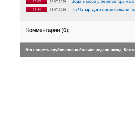
Вода в море у берегов Крыма с
06:02
24.07.2026
На Чатыр-Даге организовали п
07:34
23.07.2026
Комментарии (
0
):
Эта новость опубликована больше недели назад. Ком