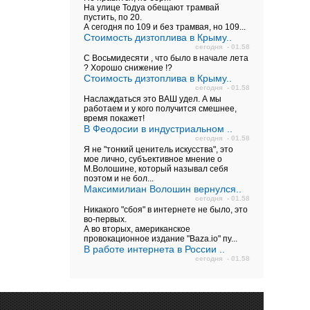
На улице Тодуа обещают трамвай
пустить, по 20.
А сегодня по 109 и без трамвая, но 109...
Стоимость дизтоплива в Крыму..
сегодня - 01.58
С Восьмидесяти , что было в начале лета
? Хорошо снижение !?
Стоимость дизтоплива в Крыму..
сегодня - 01.58
Наслаждаться это ВАШ удел. А мы
работаем и у кого получится смешнее,
время покажет!
В Феодосии в индустриальном ..
сегодня - 01.58
Я не "тонкий ценитель искусства", это
мое лично, субъективное мнение о
М.Волошине, который называл себя
поэтом и не бол...
Максимилиан Волошин вернулся..
сегодня - 01.58
Никакого "сбоя" в интернете не было, это
во-первых.
А во вторых, американское
провокационное издание "Baza.io" пу...
В работе интернета в России ..
сегодня - 01.58