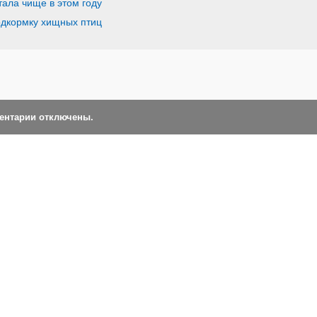
тала чище в этом году
одкормку хищных птиц
ментарии отключены.