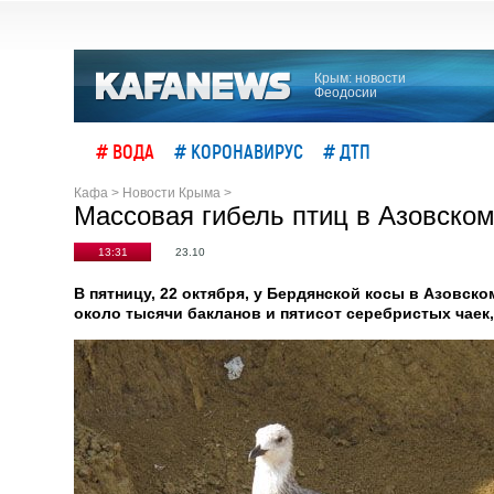
Крым: новости
Феодосии
# ВОДА
# КОРОНАВИРУС
# ДТП
Кафа
>
Новости Крыма
>
Массовая гибель птиц в Азовско
13:31
23.10
В пятницу, 22 октября, у Бердянской косы в Азовско
около тысячи бакланов и пятисот серебристых чаек