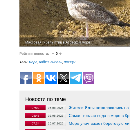
Массовая гибель птиц в Азовском море
Рейтинг новости:
0
Теги:
море
,
чайки
,
гибель
,
птицы
Новости по теме
Жители Ялты пожаловались на
07:02
05.08.2026
Самая теплая вода в море в Кр
08:48
02.08.2026
Море уничтожает береговую ли
07:34
25.07.2026