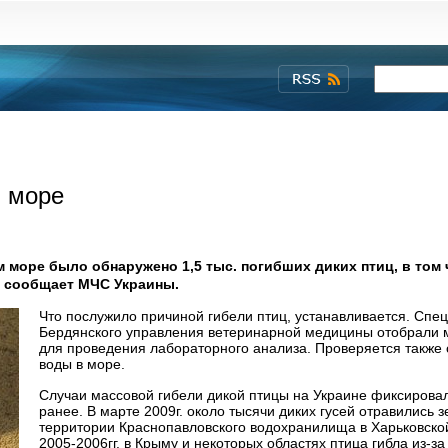
м море
м море было обнаружено 1,5 тыс. погибших диких птиц, в том
, сообщает МЧС Украины.
Что послужило причиной гибели птиц, устанавливается. Спе
Бердянского управления ветеринарной медицины отобрали
для проведения лабораторного анализа. Проверяется также
воды в море.
Случаи массовой гибели дикой птицы на Украине фиксирова
ранее. В марте 2009г. около тысячи диких гусей отравились 
территории Краснопавловского водохранилища в Харьковской
2005-2006гг. в Крыму и некоторых областях птица гибла из-за