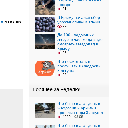
В Крыму спасли ежа на
пожаре
31
В Крыму начался сбор
те
и группу
урожая сливы и алычи
29
До 100 «падающих
звезд» в час: когда и где
смотреть звездопад в
Крыму
26
Что посмотреть и
послушать в Феодосии
8 августа
23
Горячее за неделю!
Что было в этот день в
Феодосии и Крыму в
прошлые годы 3 августа
4289
03.08
Что было в этот день в