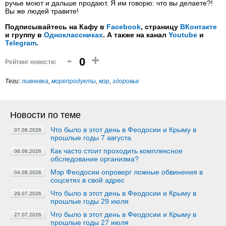
ручье моют и дальше продают. Я им говорю: что вы делаете?!
Вы же людей травите!
Подписывайтесь на Кафу в
Facebook
, страницу
ВКонтакте
и группу в
Одноклассниках
. А также на канал
Youtube
и
Telegram
.
-
+
0
Рейтинг новости:
Теги:
ливневка
,
морепродукты
,
мэр
,
здоровье
Новости по теме
Что было в этот день в Феодосии и Крыму в
07.08.2026
прошлые годы 7 августа
Как часто стоит проходить комплексное
06.08.2026
обследование организма?
Мэр Феодосии опроверг ложные обвинения в
04.08.2026
соцсетях в свой адрес
Что было в этот день в Феодосии и Крыму в
29.07.2026
прошлые годы 29 июля
Что было в этот день в Феодосии и Крыму в
27.07.2026
прошлые годы 27 июля