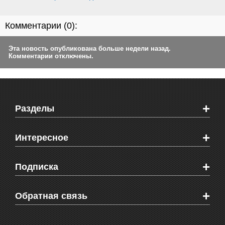
Комментарии (
0
):
Эта новость опубликована больше недели назад.
Комментарии отключены.
+
Разделы
Новости Феодосии
+
Интересное
Новости Крыма
Мировые новости
Видео о Феодосии
+
Подписка
Объявления
Веб-камеры Феодосии
Здоровье
Блоги феодосийцев
Печатная версия газеты "Кафа"
+
СМС мнения читателей
Обратная связь
Школы Феодосии
RSS
Рекламодателям