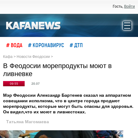
Гость,
Войти
# ВОДА
# КОРОНАВИРУС
# ДТП
Кафа
>
Новости Феодосии
>
В Феодосии морепродукты моют в
ливневке
09:55
20.07
Мэр Феодосии Александр Бартенев сказал на аппаратном
совещании исполкома, что в центре города продают
морепродукты, которые могут быть опасны для здоровья.
Он видел,что их моют в ливнестоках.
Tатьяна Магомаева