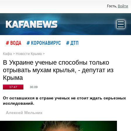
Гость,
Войти
# ВОДА
# КОРОНАВИРУС
# ДТП
Кафа
>
Новости Крыма
>
В Украине ученые способны только
отрывать мухам крылья, - депутат из
Крыма
17:47
30.09
От оставшихся в стране ученых не стоит ждать серьезных
исследований.
Алексей Мельник