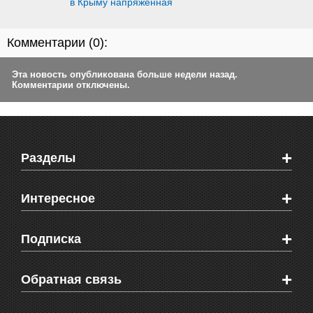
в Крыму напряженная
Комментарии (
0
):
Эта новость опубликована больше недели назад.
Комментарии отключены.
+
Разделы
Новости Феодосии
+
Интересное
Новости Крыма
Мировые новости
Видео о Феодосии
+
Подписка
Объявления
Веб-камеры Феодосии
Здоровье
Блоги феодосийцев
Печатная версия газеты "Кафа"
+
СМС мнения читателей
Обратная связь
Школы Феодосии
RSS
Рекламодателям