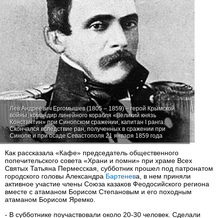
Лев Андреевич Ергомышев (1805 – 1859) – герой Крымской
войны, командир линейного корабля «Великий князь
Константин» при Синопском сражении, капитан І ранга.
Скончался вследствие ран, полученных в сражении при
Синопе и при осаде Севастополя 21 января 1859 года
Как рассказала «Кафе» председатель общественного
попечительского совета «Храни и помни» при храме Всех
Святых Татьяна Пермесская, субботник прошел под патронатом
городского головы Александра
Бартенев
а, в нем приняли
активное участие члены Союза казаков Феодосийского региона
вместе с атаманом Борисом Степановым и его походным
атаманом Борисом Яремко.
- В субботнике поучаствовали около 20-30 человек. Сделали