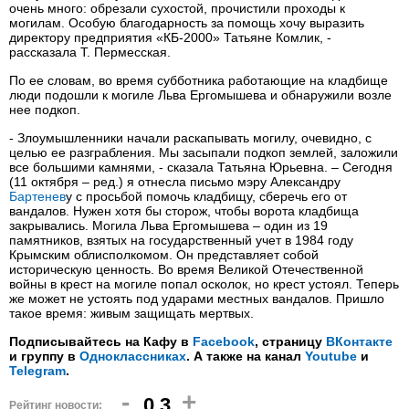
очень много: обрезали сухостой, прочистили проходы к
могилам. Особую благодарность за помощь хочу выразить
директору предприятия «КБ-2000» Татьяне Комлик, -
рассказала Т. Пермесская.
По ее словам, во время субботника работающие на кладбище
люди подошли к могиле Льва Ергомышева и обнаружили возле
нее подкоп.
- Злоумышленники начали раскапывать могилу, очевидно, с
целью ее разграбления. Мы засыпали подкоп землей, заложили
все большими камнями, - сказала Татьяна Юрьевна. – Сегодня
(11 октября – ред.) я отнесла письмо мэру Александру
Бартенев
у с просьбой помочь кладбищу, сберечь его от
вандалов. Нужен хотя бы сторож, чтобы ворота кладбища
закрывались. Могила Льва Ергомышева – один из 19
памятников, взятых на государственный учет в 1984 году
Крымским облисполкомом. Он представляет собой
историческую ценность. Во время Великой Отечественной
войны в крест на могиле попал осколок, но крест устоял. Теперь
же может не устоять под ударами местных вандалов. Пришло
такое время: живым защищать мертвых.
Подписывайтесь на Кафу в
Facebook
, страницу
ВКонтакте
и группу в
Одноклассниках
. А также на канал
Youtube
и
Telegram
.
-
+
0.3
Рейтинг новости: