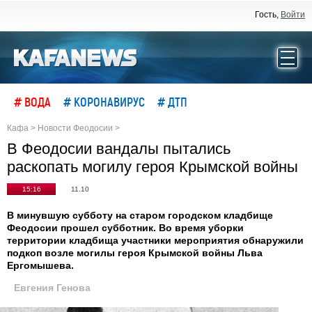
Гость,
Войти
# ВОДА
# КОРОНАВИРУС
# ДТП
Кафа
>
Новости Феодосии
>
В Феодосии вандалы пытались
раскопать могилу героя Крымской войны
15:16
11.10
В минувшую субботу на старом городском кладбище
Феодосии прошел субботник. Во время уборки
территории кладбища участники мероприятия обнаружили
подкоп возле могилы героя Крымской войны Льва
Ергомышева.
Евгения Генова