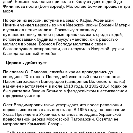
дней. Божиею милостью пришел я в Кафу за девять дней до
Филиппова поста (Бог-творец!). Милостию Божией прошел я три
моря».
По одной из версий, вступив на землю Кафы, Афанасий
Никитин увидел церковь во имя Иверской иконы Божией Матери
и услышал пение молитв. Поскольку отважному
путешественнику долгое время пришлось жить среди людей,
исповедовавших буддизм и мусульманство, он с радостью
молился в храме. Вознося Господу молитвы о своем
благополучном возвращении, он отслужил в Иверской церкви
благодарственный молебен.
Церковь действует
По словам О. Павлова, службы в храме проводились до
середины 20-х годов. Последний известный нам священник –
Павел Евграфович Виноградов (священник Виленского полка)
назначен настоятелем в июле 1918 года. В 1902-1914 годах он
был учителем Закона Божьего в феодосийском шестиклассном
городском училище.
Олег Владимирович также утверждает, что после революции
церковь использовалась под склад. В 1995 году, на основании
Указа Президента Украины, она вновь передана Украинской
православной церкви Московской Патриархии. Освятил ее
митрополит Крымский Лазарь.