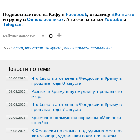
Подписывайтесь на Кафу в
Facebook
, страницу
ВКонтакте
и группу в
Одноклассниках
. А также на канал
Youtube
и
Telegram
.
-
+
0
Рейтинг новости:
Теги:
Крым
,
Феодосия
,
экскурсия
,
достопримечательности
Новости по теме
Что было в этот день в Феодосии и Крыму в
08.08.2026
прошлые годы 8 августа
Розыск: в Крыму ищут мужчину, пропавшего
08.08.2026
вчера
Что было в этот день в Феодосии и Крыму в
07.08.2026
прошлые годы 7 августа
Крымчане пользуются сервисом «Мои чеки
07.08.2026
онлайн»
В Феодосии на скамье подсудимых местная
06.08.2026
жительница, ударившая сожителя ножом