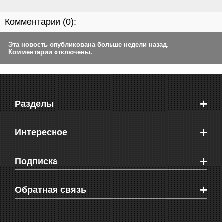
Комментарии (
0
):
Эта новость опубликована больше недели назад.
Комментарии отключены.
+
Разделы
Новости Феодосии
+
Интересное
Новости Крыма
Мировые новости
Видео о Феодосии
+
Подписка
Объявления
Веб-камеры Феодосии
Здоровье
Блоги феодосийцев
Печатная версия газеты "Кафа"
+
СМС мнения читателей
Обратная связь
Школы Феодосии
RSS
Рекламодателям