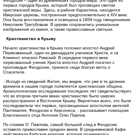
Феодосия – один из древнейших городов мира. Это один из
первых городов Крыма, который был просвещен светом
христианской веры. Здесь, в районе Карантина, находится
Иверская церковь, построенная предположительно в XIV веке.
Она была восстановлена и освящена в 1858 году священником
Николаем Трегубовым. В церкви сохранились уникальные
изображения из камня, а также православные святыни.
Христианство в Крыму
Начало христианства в Крыму положил апостол Андрей
Первозванный, один из двенадцати учеников Христа, и св.
Климент, епископ Римский. В середине первого века
первозванный ученик Христа апостол Андрей посетил с
проповедью Феодосию, принеся сюда благую весть о
Спасителе.
- Исходя из сведений Жития, мы видим, что уже в те далекие
времена в нашем городе появляется христианская община.
Археологические исследования последних лет свидетельствуют,
что во втором-третьем веках христианство было широко
распространено в Восточном Крыму. Вероятнее всего, это были
последователи тех первых, просвещенных апостолом жителей
Пантикапея, Феодосии и Херсонеса, - рассказывает помощник
Благочинного отца Антония Олег Павлов.
По словам О. Павлова, самый большой след в Феодосии
оставило православие средних веков. В средневековой Кафе
действовала Кафская епархия, которая подчинялась