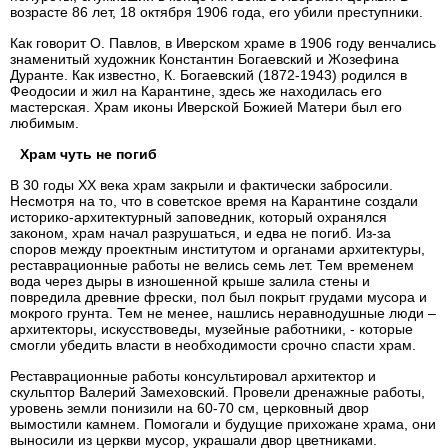
возрасте 86 лет, 18 октября 1906 года, его убили преступники.
Как говорит О. Павлов, в Иверском храме в 1906 году венчались
знаменитый художник Константин Богаевский и Жозефина
Дуранте. Как известно, К. Богаевский (1872-1943) родился в
Феодосии и жил на Карантине, здесь же находилась его
мастерская. Храм иконы Иверской Божией Матери был его
любимым.
Храм чуть не погиб
В 30 годы XX века храм закрыли и фактически забросили.
Несмотря на то, что в советское время на Карантине создали
историко-архитектурный заповедник, который охранялся
законом, храм начал разрушаться, и едва не погиб. Из-за
споров между проектным институтом и органами архитектуры,
реставрационные работы не велись семь лет. Тем временем
вода через дыры в изношенной крыше залила стены и
повредила древние фрески, пол был покрыт грудами мусора и
мокрого грунта. Тем не менее, нашлись неравнодушные люди –
архитекторы, искусствоведы, музейные работники, - которые
смогли убедить власти в необходимости срочно спасти храм.
Реставрационные работы консультировал архитектор и
скульптор Валерий Замеховский. Провели дренажные работы,
уровень земли понизили на 60-70 см, церковный двор
вымостили камнем. Помогали и будущие прихожане храма, они
выносили из церкви мусор, украшали двор цветниками.