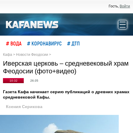
Гость,
Войти
# ВОДА
# КОРОНАВИРУС
# ДТП
Кафа
>
Новости Феодосии
>
Иверская церковь – средневековый храм
Феодосии (фото+видео)
10:32
26.05
Газета Кафа начинает серию публикаций о древних храмах
средневековой Кафы.
Ксения Серикова