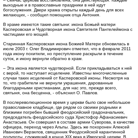
– Сейчас церковь восстановлена, она действующая. Каждые
выходные и в православные праздники в ней идут
богослужения. Двери храма открыты каждый день для всех
желающих, - сообщил помощник отца Антония.
В храме имеются такие святыни: икона Божьей матери
Касперовская и Чудотворная икона Святителя Пантелеймона с
частицами его мощей.
Старинная Касперовская икона Божией Матери обновилась в
июле 2003 г. Олег Владимирович отметил, что в феврале 2011
года икону похитили, но преступление раскрыли в течение
суток, и икону вернули обратно в храм.
– Эта икона является чудотворной. Если прикладываться к ней
с верой, то наступает исцеление. Известны многочисленные
случаи таких исцелений от Касперовской иконы. Несмотря на
то, что грабители не вернули украшения, дарованные
благодарными христианами, для нас это, прежде всего,
святыня, она бесценна, - объяснил О. Павлов.
В послереволюционное время у церкви было свое небольшое
православное кладбище, где рядом со своими родными и
близкими погребен бывший феодосийский градоначальник,
председатель феодосийского суда Христофор Афанасиевич
Анастасьев. Он совершил в составе армии Суворова, в качестве
офицера, переход через Альпы. Здесь же похоронен Алексей
Иванович Верзилов, священник Феодосийской карантинной
полуроты, служивший в конце XIX века в Иверской церкви. В