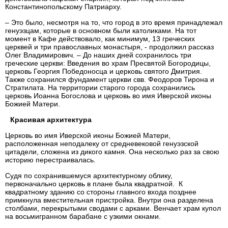
Константинопольскому Патриарху.
– Это было, несмотря на то, что город в это время принадлежал
генуэзцам, которые в основном были католиками. На тот
момент в Кафе действовало, как минимум, 13 греческих
церквей и три православных монастыря, - продолжил рассказ
Олег Владимирович. – До наших дней сохранилось три
греческие церкви: Введения во храм Пресвятой Богородицы,
церковь Георгия Победоносца и церковь святого Дмитрия.
Также сохранился фундамент церкви свв. Феодоров Тирона и
Стратилата. На территории старого города сохранились
церковь Иоанна Богослова и церковь во имя Иверской иконы
Божией Матери.
Красивая архитектура
Церковь во имя Иверской иконы Божией Матери,
расположенная неподалеку от средневековой генуэзской
цитадели, сложена из дикого камня. Она несколько раз за свою
историю перестраивалась.
Судя по сохранившемуся архитектурному облику,
первоначально церковь в плане была квадратной. К
квадратному зданию со стороны главного входа позднее
примкнула вместительная пристройка. Внутри она разделена
столбами, перекрытыми сводами с арками. Венчает храм купол
на восьмигранном барабане с узкими окнами.