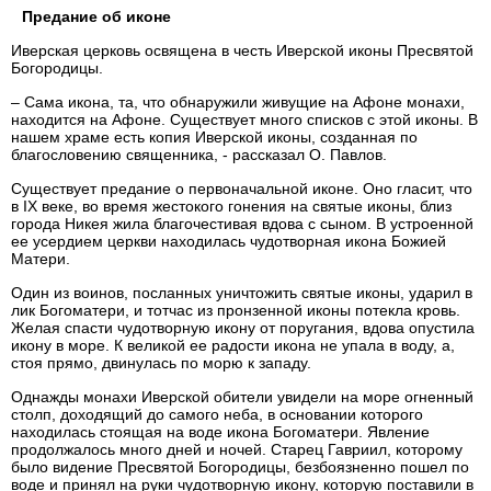
Предание об иконе
Иверская церковь освящена в честь Иверской иконы Пресвятой
Богородицы.
– Сама икона, та, что обнаружили живущие на Афоне монахи,
находится на Афоне. Существует много списков с этой иконы. В
нашем храме есть копия Иверской иконы, созданная по
благословению священника, - рассказал О. Павлов.
Существует предание о первоначальной иконе. Оно гласит, что
в IX веке, во время жестокого гонения на святые иконы, близ
города Никея жила благочестивая вдова с сыном. В устроенной
ее усердием церкви находилась чудотворная икона Божией
Матери.
Один из воинов, посланных уничтожить святые иконы, ударил в
лик Богоматери, и тотчас из пронзенной иконы потекла кровь.
Желая спасти чудотворную икону от поругания, вдова опустила
икону в море. К великой ее радости икона не упала в воду, а,
стоя прямо, двинулась по морю к западу.
Однажды монахи Иверской обители увидели на море огненный
столп, доходящий до самого неба, в основании которого
находилась стоящая на воде икона Богоматери. Явление
продолжалось много дней и ночей. Старец Гавриил, которому
было видение Пресвятой Богородицы, безбоязненно пошел по
воде и принял на руки чудотворную икону, которую поставили в