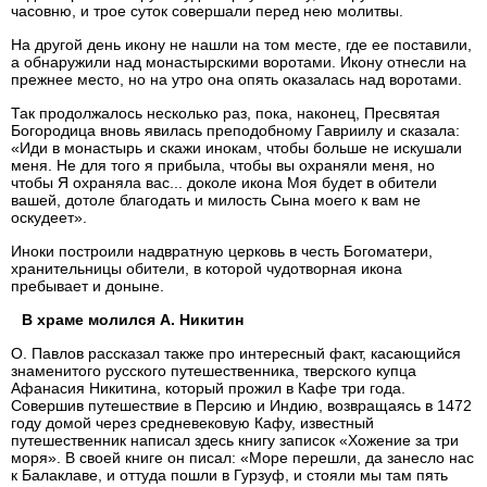
часовню, и трое суток совершали перед нею молитвы.
На другой день икону не нашли на том месте, где ее поставили,
а обнаружили над монастырскими воротами. Икону отнесли на
прежнее место, но на утро она опять оказалась над воротами.
Так продолжалось несколько раз, пока, наконец, Пресвятая
Богородица вновь явилась преподобному Гавриилу и сказала:
«Иди в монастырь и скажи инокам, чтобы больше не искушали
меня. Не для того я прибыла, чтобы вы охраняли меня, но
чтобы Я охраняла вас... доколе икона Моя будет в обители
вашей, дотоле благодать и милость Сына моего к вам не
оскудеет».
Иноки построили надвратную церковь в честь Богоматери,
хранительницы обители, в которой чудотворная икона
пребывает и доныне.
В храме молился А. Никитин
О. Павлов рассказал также про интересный факт, касающийся
знаменитого русского путешественника, тверского купца
Афанасия Никитина, который прожил в Кафе три года.
Совершив путешествие в Персию и Индию, возвращаясь в 1472
году домой через средневековую Кафу, известный
путешественник написал здесь книгу записок «Хожение за три
моря». В своей книге он писал: «Море перешли, да занесло нас
к Балаклаве, и оттуда пошли в Гурзуф, и стояли мы там пять