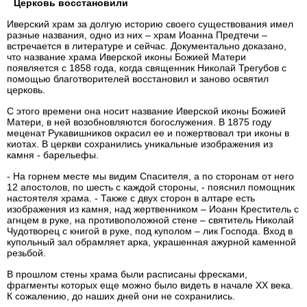
Церковь восстановили
Иверский храм за долгую историю своего существования имел
разные названия, одно из них – храм Иоанна Предтечи –
встречается в литературе и сейчас. Документально доказано,
что название храма Иверской иконы Божией Матери
появляется с 1858 года, когда священник Николай Трегубов с
помощью благотворителей восстановил и заново освятил
церковь.
С этого времени она носит название Иверской иконы Божией
Матери, в ней возобновляются богослужения. В 1875 году
меценат Рукавишников окрасил ее и пожертвовал три иконы в
киотах. В церкви сохранились уникальные изображения из
камня - барельефы.
- На горнем месте мы видим Спасителя, а по сторонам от него
12 апостолов, по шесть с каждой стороны, - пояснил помощник
настоятеля храма. - Также с двух сторон в алтаре есть
изображения из камня, над жертвенником – Иоанн Креститель с
агнцем в руке, на противоположной стене – святитель Николай
Чудотворец с книгой в руке, под куполом – лик Господа. Вход в
купольный зал обрамляет арка, украшенная ажурной каменной
резьбой.
В прошлом стены храма были расписаны фресками,
фрагменты которых еще можно было видеть в начале ХХ века.
К сожалению, до наших дней они не сохранились.