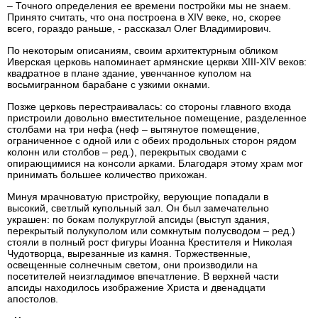
– Точного определения ее времени постройки мы не знаем.
Принято считать, что она построена в XIV веке, но, скорее
всего, гораздо раньше, - рассказал Олег Владимирович.
По некоторым описаниям, своим архитектурным обликом
Иверская церковь напоминает армянские церкви ХIII-ХIV веков:
квадратное в плане здание, увенчанное куполом на
восьмигранном барабане с узкими окнами.
Позже церковь перестраивалась: со стороны главного входа
пристроили довольно вместительное помещение, разделенное
столбами на три нефа (неф – вытянутое помещение,
ограниченное с одной или с обеих продольных сторон рядом
колонн или столбов – ред.), перекрытых сводами с
опирающимися на консоли арками. Благодаря этому храм мог
принимать большее количество прихожан.
Минуя мрачноватую пристройку, верующие попадали в
высокий, светлый купольный зал. Он был замечательно
украшен: по бокам полукруглой апсиды (выступ здания,
перекрытый полукуполом или сомкнутым полусводом – ред.)
стояли в полный рост фигуры Иоанна Крестителя и Николая
Чудотворца, вырезанные из камня. Торжественные,
освещенные солнечным светом, они производили на
посетителей неизгладимое впечатление. В верхней части
апсиды находилось изображение Христа и двенадцати
апостолов.