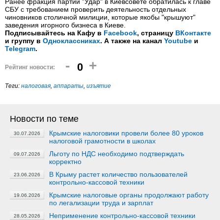
Ранее фракция партии "Удар" в Киевсовете обратилась к главе
СБУ с требованием проверить деятельность отдельных
чиновников столичной милиции, которые якобы "крышуют"
заведения игорного бизнеса в Киеве.
Подписывайтесь на Кафу в
Facebook
, страницу
ВКонтакте
и группу в
Одноклассниках
. А также на канал
Youtube
и
Telegram
.
-
+
0
Рейтинг новости:
Теги:
налоговая
,
аппараты
,
изъятие
Новости по теме
Крымские налоговики провели более 80 уроков
30.07.2026
налоговой грамотности в школах
Льготу по НДС необходимо подтверждать
09.07.2026
корректно
В Крыму растет количество пользователей
23.06.2026
контрольно-кассовой техники
Крымские налоговые органы продолжают работу
19.06.2026
по легализации труда и зарплат
Неприменение контрольно-кассовой техники
28.05.2026