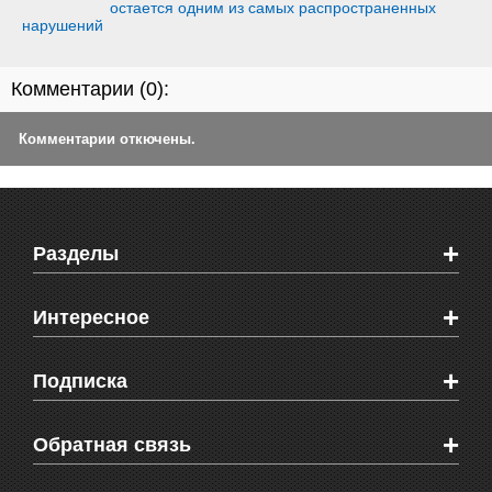
остается одним из самых распространенных
нарушений
Комментарии (
0
):
Комментарии откючены.
+
Разделы
Новости Феодосии
+
Интересное
Новости Крыма
Мировые новости
Видео о Феодосии
+
Подписка
Объявления
Веб-камеры Феодосии
Здоровье
Блоги феодосийцев
Печатная версия газеты "Кафа"
+
СМС мнения читателей
Обратная связь
Школы Феодосии
RSS
Рекламодателям