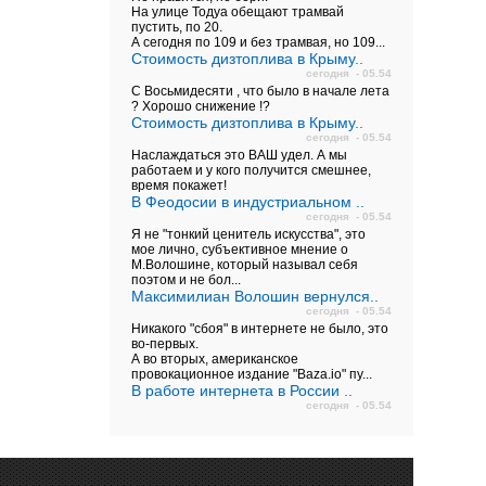
На улице Тодуа обещают трамвай
пустить, по 20.
А сегодня по 109 и без трамвая, но 109...
Стоимость дизтоплива в Крыму..
сегодня - 05.54
С Восьмидесяти , что было в начале лета
? Хорошо снижение !?
Стоимость дизтоплива в Крыму..
сегодня - 05.54
Наслаждаться это ВАШ удел. А мы
работаем и у кого получится смешнее,
время покажет!
В Феодосии в индустриальном ..
сегодня - 05.54
Я не "тонкий ценитель искусства", это
мое лично, субъективное мнение о
М.Волошине, который называл себя
поэтом и не бол...
Максимилиан Волошин вернулся..
сегодня - 05.54
Никакого "сбоя" в интернете не было, это
во-первых.
А во вторых, американское
провокационное издание "Baza.io" пу...
В работе интернета в России ..
сегодня - 05.54