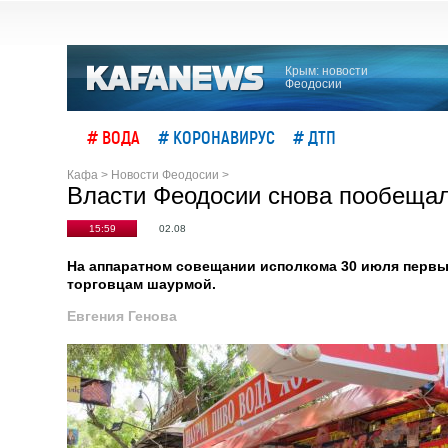
Крым: новости
Феодосии
# ВОДА
# КОРОНАВИРУС
# ДТП
Кафа
>
Новости Феодосии
>
Власти Феодосии снова пообеща
15:59
02.08
На аппаратном совещании исполкома 30 июля первы
торговцам шаурмой.
Евгения Генова