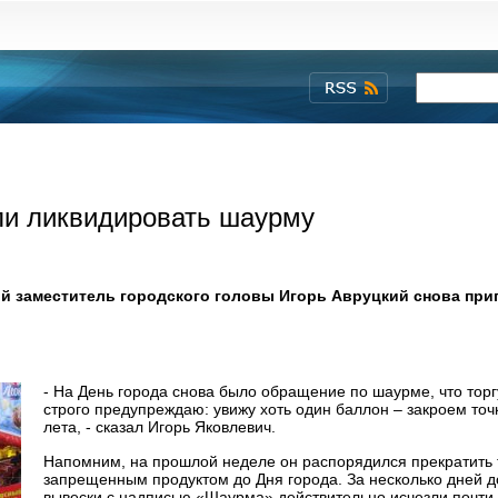
ли ликвидировать шаурму
й заместитель городского головы Игорь Авруцкий снова при
- На День города снова было обращение по шаурме, что торг
строго предупреждаю: увижу хоть один баллон – закроем точ
лета, - сказал Игорь Яковлевич.
Напомним, на прошлой неделе он распорядился прекратить
запрещенным продуктом до Дня города. За несколько дней д
вывески с надписью «Шаурма» действительно исчезли почти