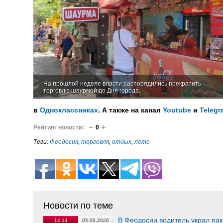
На прошлой неделе власти распорядились прекратить
торговлю шаурмой до Дня города.
в
Одноклассниках
. А также на канал
Youtube
и
Telegr
Рейтинг новости:
0
Теги:
Феодосия
,
торговля
,
отдых
,
лето
Новости по теме
В Феодосии водитель украл пак
14:14
05.08.2026