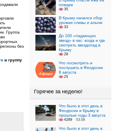
В Крыму спасли ежа на
продавали
пожаре
35
В Крыму начался сбор
орговли
урожая сливы и алычи
ать
33
вители
ии. Группа
До 100 «падающих
аво
звезд» в час: когда и где
курортных
смотреть звездопад в
 регионы без
Крыму
28
те
и группу
Что посмотреть и
послушать в Феодосии
8 августа
25
Горячее за неделю!
Что было в этот день в
Феодосии и Крыму в
прошлые годы 3 августа
4289
03.08
Что было в этот день в