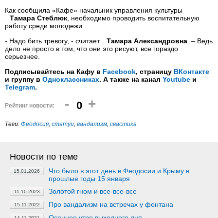
Как сообщила «Кафе» начальник управления культуры
Тамара Стеблюк
, необходимо проводить воспитательную
работу среди молодежи.
- Надо бить тревогу, - считает
Тамара Александровна
. – Ведь
дело не просто в том, что они это рисуют, все гораздо
серьезнее.
Подписывайтесь на Кафу в
Facebook
, страницу
ВКонтакте
и группу в
Одноклассниках
. А также на канал
Youtube
и
Telegram
.
-
+
0
Рейтинг новости:
Теги:
Феодосия
,
статуи
,
вандализм
,
свастика
Новости по теме
Что было в этот день в Феодосии и Крыму в
15.01.2026
прошлые годы 15 января
Золотой гном и все-все-все
11.10.2023
Про вандализм на встречах у фонтана
15.11.2022
Осеннее утро выходного дня
14.11.2021