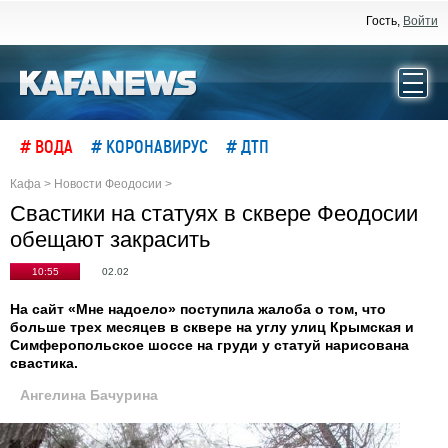
Гость,
Войти
# ВОДА
# КОРОНАВИРУС
# ДТП
Кафа
>
Новости Феодосии
>
Свастики на статуях в сквере Феодосии
обещают закрасить
10:55
02.02
На сайт «Мне надоело» поступила жалоба о том, что
больше трех месяцев в сквере на углу улиц Крымская и
Симферопольское шоссе на груди у статуй нарисована
свастика.
Ангелина Бачурина