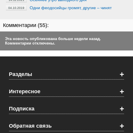
Одни феодосийцы громят, другие – чинят
04.10.2019
Комментарии (
55
):
Эта новость опубликована больше недели назад.
Комментарии отключены.
+
Разделы
Новости Феодосии
+
Интересное
Новости Крыма
Мировые новости
Видео о Феодосии
+
Подписка
Объявления
Веб-камеры Феодосии
Здоровье
Блоги феодосийцев
Печатная версия газеты "Кафа"
+
СМС мнения читателей
Обратная связь
Школы Феодосии
RSS