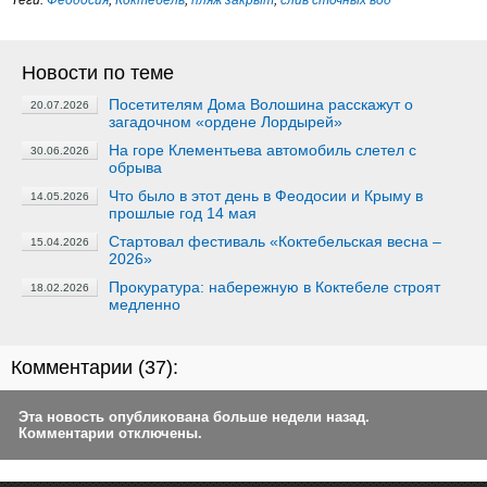
Теги:
Феодосия
,
Коктебель
,
пляж закрыт
,
слив сточных вод
Новости по теме
Посетителям Дома Волошина расскажут о
20.07.2026
загадочном «ордене Лордырей»
На горе Клементьева автомобиль слетел с
30.06.2026
обрыва
Что было в этот день в Феодосии и Крыму в
14.05.2026
прошлые год 14 мая
Стартовал фестиваль «Коктебельская весна –
15.04.2026
2026»
Прокуратура: набережную в Коктебеле строят
18.02.2026
медленно
Комментарии (
37
):
Эта новость опубликована больше недели назад.
Комментарии отключены.