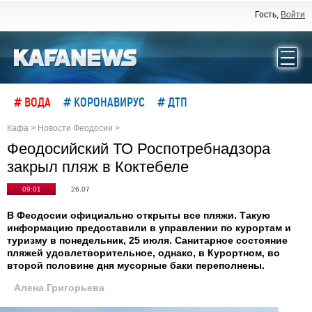
Гость,
Войти
# ВОДА
# КОРОНАВИРУС
# ДТП
Кафа
>
Новости Феодосии
>
Феодосийский ТО Роспотребнадзора
закрыл пляж в Коктебеле
09:01
26.07
В Феодосии официально открыты все пляжи. Такую
информацию предоставили в управлении по курортам и
туризму в понедельник, 25 июля. Санитарное состояние
пляжей удовлетворительное, однако, в Курортном, во
второй половине дня мусорные баки переполнены.
Алена Григорьева