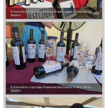
В Коктебеле стартовал III винный фестиваль In Vino Veritas
(видео)
В Коктебеле стартовал III винный фестиваль In Vino Veritas
(видео)