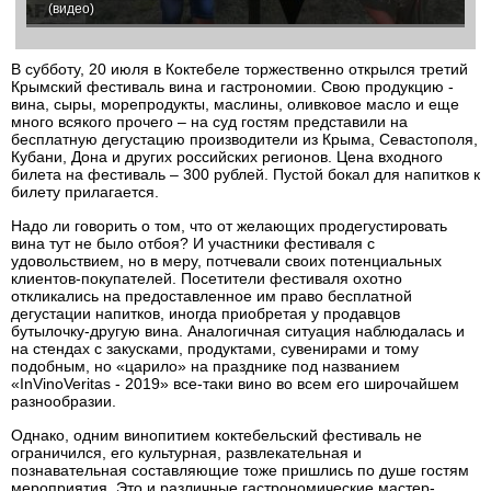
(видео)
В субботу, 20 июля в Коктебеле торжественно открылся третий
Крымский фестиваль вина и гастрономии. Свою продукцию -
вина, сыры, морепродукты, маслины, оливковое масло и еще
много всякого прочего – на суд гостям представили на
бесплатную дегустацию производители из Крыма, Севастополя,
Кубани, Дона и других российских регионов. Цена входного
билета на фестиваль – 300 рублей. Пустой бокал для напитков к
билету прилагается.
Надо ли говорить о том, что от желающих продегустировать
вина тут не было отбоя? И участники фестиваля с
удовольствием, но в меру, потчевали своих потенциальных
клиентов-покупателей. Посетители фестиваля охотно
откликались на предоставленное им право бесплатной
дегустации напитков, иногда приобретая у продавцов
бутылочку-другую вина. Аналогичная ситуация наблюдалась и
на стендах с закусками, продуктами, сувенирами и тому
подобным, но «царило» на празднике под названием
«InVinoVeritas - 2019» все-таки вино во всем его широчайшем
разнообразии.
Однако, одним винопитием коктебельский фестиваль не
ограничился, его культурная, развлекательная и
познавательная составляющие тоже пришлись по душе гостям
мероприятия. Это и различные гастрономические мастер-