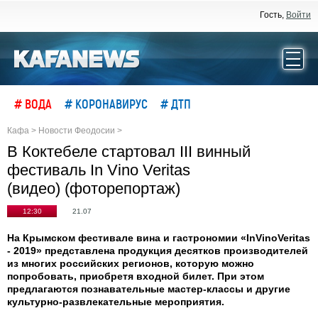
Гость,
Войти
# ВОДА
# КОРОНАВИРУС
# ДТП
Кафа
>
Новости Феодосии
>
В Коктебеле стартовал III винный
фестиваль In Vino Veritas
(видео) (фоторепортаж)
12:30
21.07
На Крымском фестивале вина и гастрономии «InVinoVeritas
- 2019» представлена продукция десятков производителей
из многих российских регионов, которую можно
попробовать, приобретя входной билет. При этом
предлагаются познавательные мастер-классы и другие
культурно-развлекательные мероприятия.