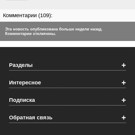
Комментарии (
109
):
Эта новость опубликована больше недели назад.
Комментарии отключены.
+
Разделы
Новости Феодосии
+
Интересное
Новости Крыма
Мировые новости
Видео о Феодосии
+
Подписка
Объявления
Веб-камеры Феодосии
Здоровье
Блоги феодосийцев
Печатная версия газеты "Кафа"
+
СМС мнения читателей
Обратная связь
Школы Феодосии
RSS
Рекламодателям