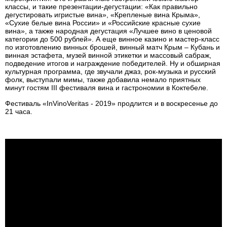
классы, и такие презентации-дегустации: «Как правильно
дегустировать игристые вина», «Крепленые вина Крыма»,
«Сухие белые вина России» и «Российские красные сухие
вина», а также народная дегустация «Лучшее вино в ценовой
категории до 500 рублей». А еще винное казино и мастер-класс
по изготовлению винных брошей, винный матч Крым – Кубань и
винная эстафета, музей винной этикетки и массовый сабраж,
подведение итогов и награждение победителей. Ну и обширная
культурная программа, где звучали джаз, рок-музыка и русский
фолк, выступали мимы, также добавила немало приятных
минут гостям III фестиваля вина и гастрономии в Коктебеле.
Фестиваль «InVinoVeritas - 2019» продлится и в воскресенье до
21 часа.