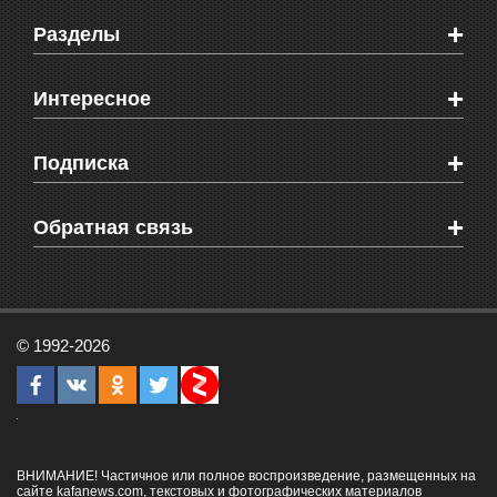
+
Разделы
Новости Феодосии
+
Интересное
Новости Крыма
Мировые новости
Видео о Феодосии
+
Подписка
Объявления
Веб-камеры Феодосии
Здоровье
Блоги феодосийцев
Печатная версия газеты "Кафа"
+
СМС мнения читателей
Обратная связь
Школы Феодосии
RSS
Рекламодателям
Контактная информация
© 1992-2026
ВНИМАНИЕ! Частичное или полное воспроизведение, размещенных на
сайте kafanews.com, текстовых и фотографических материалов