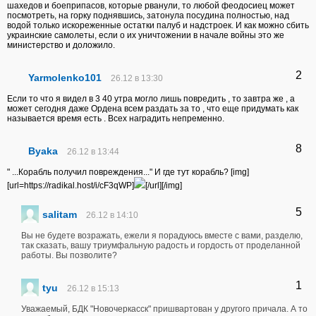
шахедов и боеприпасов, которые рванули, то любой феодосиец может
посмотреть, на горку поднявшись, затонула посудина полностью, над
водой только искореженные остатки палуб и надстроек. И как можно сбить
украинские самолеты, если о их уничтожении в начале войны это же
министерство и доложило.
2
Yarmolenko101
26.12 в 13:30
Если то что я видел в 3 40 утра могло лишь повредить , то завтра же , а
может сегодня даже Ордена всем раздать за то , что еще придумать как
называется время есть . Всех наградить непременно.
8
Byaka
26.12 в 13:44
" ...Корабль получил повреждения..." И где тут корабль? [img]
[url=https://radikal.host/i/cF3qWP]
[/url][/img]
5
sаlitam
26.12 в 14:10
Вы не будете возражать, ежели я порадуюсь вместе с вами, разделю,
так сказать, вашу триумфальную радость и гордость от проделанной
работы. Вы позволите?
1
tyu
26.12 в 15:13
Уважаемый, БДК "Новочеркасск" пришвартован у другого причала. А то