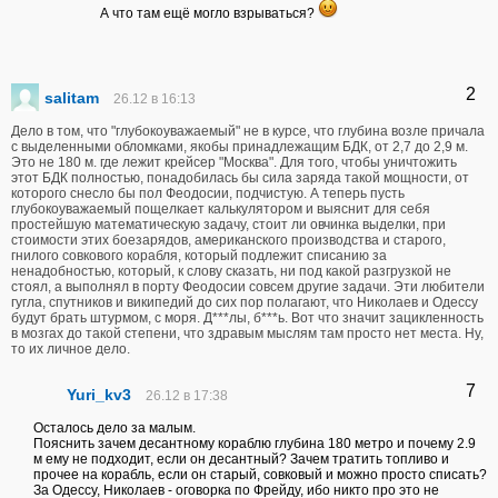
А что там ещё могло взрываться?
2
sаlitam
26.12 в 16:13
Дело в том, что "глубокоуважаемый" не в курсе, что глубина возле причала
с выделенными обломками, якобы принадлежащим БДК, от 2,7 до 2,9 м.
Это не 180 м. где лежит крейсер "Москва". Для того, чтобы уничтожить
этот БДК полностью, понадобилась бы сила заряда такой мощности, от
которого снесло бы пол Феодосии, подчистую. А теперь пусть
глубокоуважаемый пощелкает калькулятором и выяснит для себя
простейшую математическую задачу, стоит ли овчинка выделки, при
стоимости этих боезарядов, американского производства и старого,
гнилого совкового корабля, который подлежит списанию за
ненадобностью, который, к слову сказать, ни под какой разгрузкой не
стоял, а выполнял в порту Феодосии совсем другие задачи. Эти любители
гугла, спутников и википедий до сих пор полагают, что Николаев и Одессу
будут брать штурмом, с моря. Д***лы, б***ь. Вот что значит зацикленность
в мозгах до такой степени, что здравым мыслям там просто нет места. Ну,
то их личное дело.
7
Yuri_kv3
26.12 в 17:38
Осталось дело за малым.
Пояснить зачем десантному кораблю глубина 180 метро и почему 2.9
м ему не подходит, если он десантный? Зачем тратить топливо и
прочее на корабль, если он старый, совковый и можно просто списать?
За Одессу, Николаев - оговорка по Фрейду, ибо никто про это не