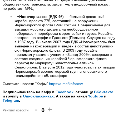
зданиях были выбиты стекла. В городе изменено движение
общественного транспорта, закрыт железнодорожный вокзал,
не работает МФЦ.
«Новочеркасск
» (БДК-46) — большой десантный
корабль проекта 775, состоящий на вооружении
Черноморского флота ВМФ России. Предназначен для
высадки морского десанта на необорудованное
побережье и переброски морем войск и грузов. Корабль
построен на верфи в Гданьске (Польша). Спущен на воду
в 1987 году. В начале 2007 года БДК «Новочеркасск» был
выведен из консервации и введен в состав действующих
сил Черноморского флота. В 2009 году корабль
принимал участие в учениях «Запад-2009», совершив в
составе соединения кораблей Черноморского флота
переход по маршруту Севастополь-Балтийск-
Севастополь. В августе 2012 года участвовал в активации
Черноморской военно-морской группы оперативного
взаимодействия «Блэксифор».
Смотрите новости "Кафы"
https://t.me/kafanew
Подписывайтесь на Кафу в
Facebook
, страницу
ВКонтакте
и группу в
Одноклассниках
. А также на канал
Youtube
и
Telegram
.
-
+
0
Рейтинг новости: