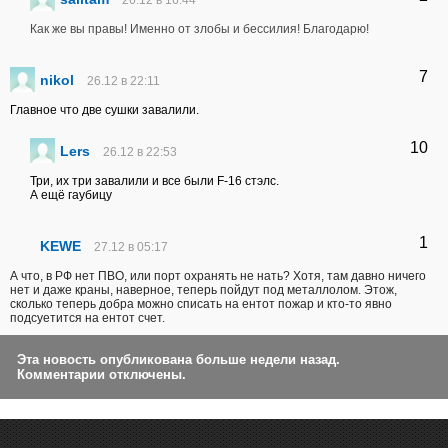
26.12 в 16:44
Как же вы правы! Именно от злобы и бессилия! Благодарю!
7
nikol
26.12 в 22:11
Главное что две сушки завалили.
10
Lers
26.12 в 22:53
Три, их три завалили и все были F-16 стэлс.
А ещё гаубицу
1
KEWE
27.12 в 05:17
А что, в РФ нет ПВО, или порт охранять не нать? Хотя, там давно ничего
нет и даже краны, наверное, теперь пойдут под металлолом. Этож,
сколько теперь добра можно списать на ентот пожар и кто-то явно
подсуетится на ентот счет.
Эта новость опубликована больше недели назад.
Комментарии отключены.