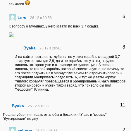
заикался
6
Lers
26.12 в 19:58
К вопросу о глубинах, у него кстати по вики 3,7 осадка
8
Byaka
26.12 в 20:41
И на сайте порта есть глубины, но у этих корабль с осадкой 3,7
швартуется там, где 2,9, да и не корабль это у ваты, а судно-
мишень, которого уже и в природе не существует. А если не
мишень, то гнилой корабль, который списать нужно, но почему-то
его после подбития в в Мариуполе зачем-то отремонтировали и
подрядили боеприпасы подвозить. А, и тут же у ваты корпус
"гнилого корабля" превращается в бронированный, как у линкоров
второй мировой и нужен такой заряд, что " снесло бы пол
Феодосии". Клиника.
11
Byaka
26.12 в 16:22
Пошла губерния писать от злобы и бессилия! У вас и "москву"
"буксировали" по дну.
2
sаlitam