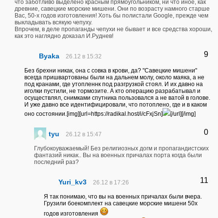
что заботливо выделено красным прямоугольником, ни что иное, как
древние, савецкие морские мишени. Они по возрасту намного старше
Вас, 50-х годов изготовления! Хоть бы полистали Google, прежде чем
выкладывать всякую чепуху.
Впрочем, в деле пропаганды чепухи не бывает и все средства хороши,
как это наглядно доказал И.Руднев!
9
Byaka
26.12 в 15:32
Без брехни никак, она с совка в крови, да? "Савецкие мишени"
всегда пришвартованы были на дальнем молу, около маяка, а не
под кранами, где утопленнк под разгрузкой стоял. И их давно на
иголки пустили, не тормозите. А кто операцию разрабатывал и
осуществлял, снимками спутника пользовался а не ватой в голове.
И уже давно все идентифицировали, что потоплено, где и в каком
оно состоянии.[img][url=https://radikal.host/i/cFxjSn]
[/url][/img]
0
tyu
26.12 в 15:47
Глубокоуважаемый! Без религиозных догм и пропагандистских
фантазий никак.. Вы на военных причалах порта когда были
последний раз?
11
Yuri_kv3
26.12 в 17:26
Я так понимаю, что вы на военных причалах были вчера.
Грузили боекомплект на савецкие морские мишени 50х
годов изготовления