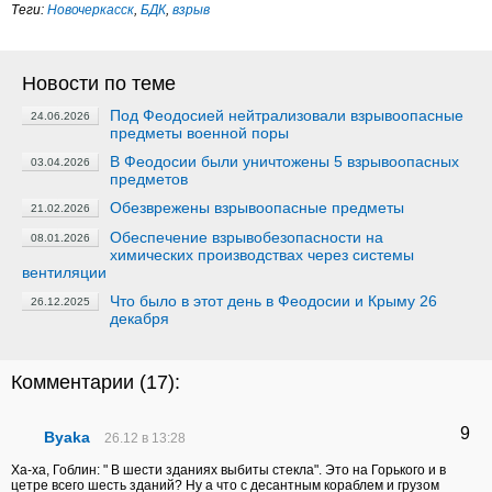
Теги:
Новочеркасск
,
БДК
,
взрыв
Новости по теме
Под Феодосией нейтрализовали взрывоопасные
24.06.2026
предметы военной поры
В Феодосии были уничтожены 5 взрывоопасных
03.04.2026
предметов
Обезврежены взрывоопасные предметы
21.02.2026
Обеспечение взрывобезопасности на
08.01.2026
химических производствах через системы
вентиляции
Что было в этот день в Феодосии и Крыму 26
26.12.2025
декабря
Комментарии (
17
):
9
Byaka
26.12 в 13:28
Ха-ха, Гоблин: " В шести зданиях выбиты стекла". Это на Горького и в
цетре всего шесть зданий? Ну а что с десантным кораблем и грузом