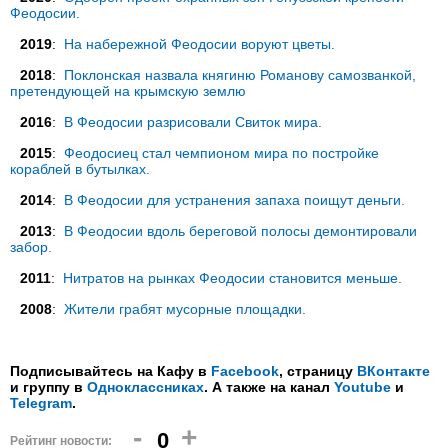
Феодосии.
2019
:
На набережной Феодосии воруют цветы.
2018
:
Поклонская назвала княгиню Романову самозванкой,
претендующей на крымскую землю
2016
:
В Феодосии разрисовали Свиток мира.
2015
:
Феодосиец стал чемпионом мира по постройке
кораблей в бутылках.
2014
:
В Феодосии для устранения запаха поищут деньги.
2013
:
В Феодосии вдоль береговой полосы демонтировали
забор.
2011
:
Нитратов на рынках Феодосии становится меньше.
2008
:
Жители грабят мусорные площадки.
Подписывайтесь на Кафу в
Facebook
, страницу
ВКонтакте
и группу в
Одноклассниках
. А также на канал
Youtube
и
Telegram
.
-
+
0
Рейтинг новости: