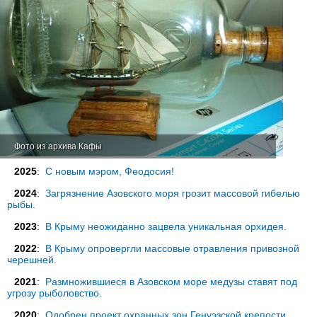
Фото из архива Кафы
2025
:
С новым мэром, Феодосия!
2024
:
Загрязнение Азовского моря грозит массовой гибелью
рыбы.
2023
:
В Крыму неожиданно зацвела уникальная орхидея.
2022
:
В Крыму опровергли массовые отравления привозной
черешней.
2021
:
Размножившиеся в Азовском море медузы ставят под
угрозу рыболовство.
2020
:
Одобрен проект охранных зон Генуэзской крепости