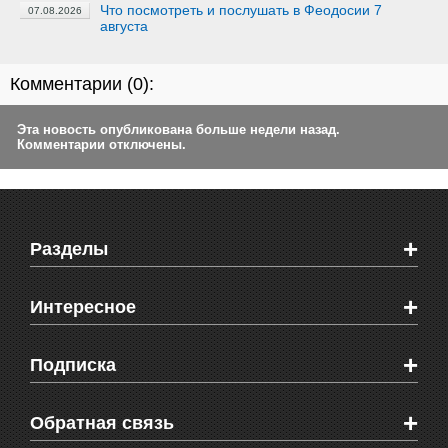
Что посмотреть и послушать в Феодосии 7
07.08.2026
августа
Комментарии (
0
):
Эта новость опубликована больше недели назад.
Комментарии отключены.
+
Разделы
Новости Феодосии
+
Интересное
Новости Крыма
Мировые новости
Видео о Феодосии
+
Подписка
Объявления
Веб-камеры Феодосии
Здоровье
Блоги феодосийцев
Печатная версия газеты "Кафа"
+
СМС мнения читателей
Обратная связь
Школы Феодосии
RSS