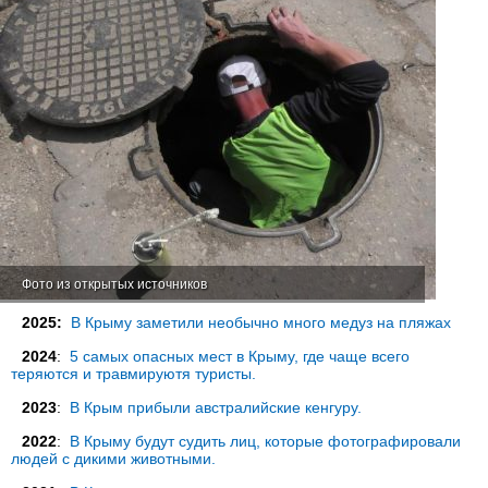
Фото из открытых источников
2025:
В Крыму заметили необычно много медуз на пляжах
2024
:
5 самых опасных мест в Крыму, где чаще всего
теряются и травмируютя туристы.
2023
:
В Крым прибыли австралийские кенгуру.
2022
:
В Крыму будут судить лиц, которые фотографировали
людей с дикими животными.