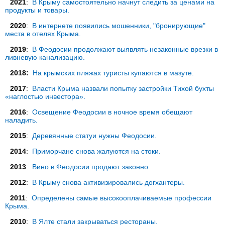
2021
:
В Крыму самостоятельно начнут следить за ценами на
продукты и товары.
2020
:
В интернете появились мошенники, "бронирующие"
места в отелях Крыма.
2019
:
В Феодосии продолжают выявлять незаконные врезки в
ливневую канализацию.
2018:
На крымских пляжах туристы купаются в мазуте.
2017
:
Власти Крыма назвали попытку застройки Тихой бухты
«наглостью инвестора».
2016
:
Освещение Феодосии в ночное время обещают
наладить.
2015
:
Деревянные статуи нужны Феодосии.
2014
:
Приморчане снова жалуются на стоки.
2013
:
Вино в Феодосии продают законно.
2012
:
В Крыму снова активизировались догхантеры.
2011
:
Определены самые высокооплачиваемые профессии
Крыма.
2010
:
В Ялте стали закрываться рестораны.