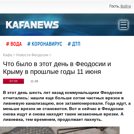
Гость,
Войти
# ВОДА
# КОРОНАВИРУС
# ДТП
Кафа
>
Новости Феодосии
>
Что было в этот день в Феодосии и
Крыму в прошлые годы 11 июня
07:05
11.06
В этот день шесть лет назад коммунальщики Феодосии
отчитались: нашли еще больше сотни частных врезок в
ливневую канализацию, все затампонировали. Года идут, а
меньше врезок не становится. Вот и сейчас в Феодосии
снова ищут и снова находят такие незаконные врезки. А
ливневка, тем временем, продолжает пахнуть.