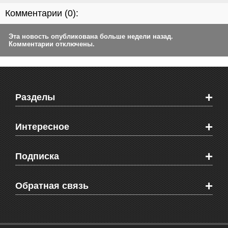
Комментарии (
0
):
Эта новость опубликована больше недели назад.
Комментарии отключены.
+
Разделы
Новости Феодосии
+
Интересное
Новости Крыма
Мировые новости
Видео о Феодосии
+
Подписка
Объявления
Веб-камеры Феодосии
Здоровье
Блоги феодосийцев
Печатная версия газеты "Кафа"
+
СМС мнения читателей
Обратная связь
Школы Феодосии
RSS
Рекламодателям
Контактная информация