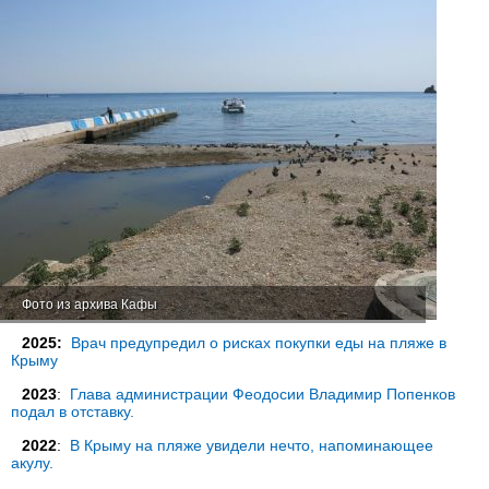
Фото из архива Кафы
2025:
Врач предупредил о рисках покупки еды на пляже в
Крыму
2023
:
Глава администрации Феодосии Владимир Попенков
подал в отставку.
2022
:
В Крыму на пляже увидели нечто, напоминающее
акулу.