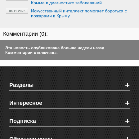
Крыма в диагностике заболеваний
Искусственный интеллект помогает бороться с
06.11.2025
пожарами в Крыму
Комментарии (
0
):
Эта новость опубликована больше недели назад.
Комментарии отключены.
+
Разделы
Новости Феодосии
+
Интересное
Новости Крыма
Мировые новости
Видео о Феодосии
+
Подписка
Объявления
Веб-камеры Феодосии
Здоровье
Блоги феодосийцев
Печатная версия газеты "Кафа"
СМС мнения читателей