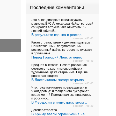
Последние комментарии
Это была диверсия с целью убить
главкома ВКС Александра Чайко, который
собирался в том кабаке отметить 55-
летний юбилей....
В результате взрыва в рестор..
сегодня - 09.49
Какая страна, такие и деятели культуры.
Приблатненный, полумафиозный
ресторанный лабух, которого не пускают
в приличные ...
Певец Григорий Лепс отменил ..
сегодня - 09.49
Вредная выставка. Нечего россиянам
смотреть на картины европейских
художников, даже старинные. Еще, не
ровен час, подхва...
В Ласточкином гнезде открыла..
сегодня - 09.49
Что, тоже начинаете превращаться в
"бандеровца" и "пещерного русофоба"
вроде меня? Прежде вам все нравилось -
и российск...
В Феодосии в индустриальном ..
сегодня - 09.49
Дегенераторство .
В Крыму ввели ограничения на..