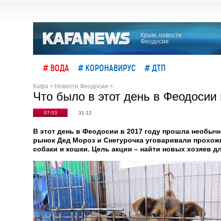
Крым: новости
Феодосии
# ВОДА
# КОРОНАВИРУС
# ДТП
Кафа
>
Новости Феодосии
>
Что было в этот день в Феодосии
07:03
31.12
В этот день в Феодосии в 2017 году прошла необыч
рынок Дед Мороз и Снегурочка уговаривали прохожи
собаки и кошки. Цель акции – найти новых хозяев 