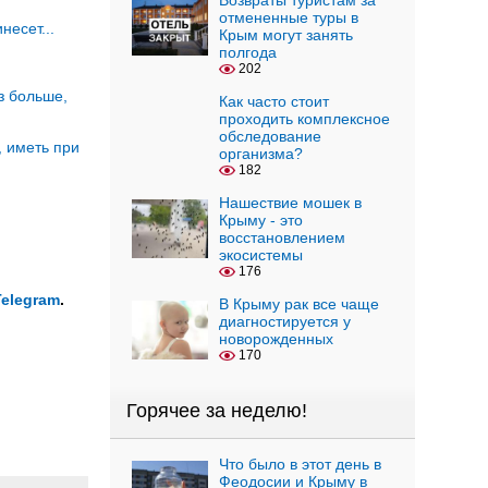
Возвраты туристам за
отмененные туры в
несет...
Крым могут занять
полгода
202
з больше,
Как часто стоит
проходить комплексное
обследование
 иметь при
организма?
182
Нашествие мошек в
Крыму - это
восстановлением
экосистемы
176
Telegram
.
В Крыму рак все чаще
диагностируется у
новорожденных
170
Горячее за неделю!
Что было в этот день в
Феодосии и Крыму в