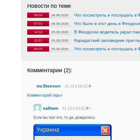
Новости по теме
Что посмотреть и послушать в 
09:04
06.08.2026
Что было в этот день в Феодос
07:01
06.08.2026
В Феодосии водитель украл пак
14:14
05.08.2026
Карадагский заповедник пригла
11:02
05.08.2026
Что посмотреть и послушать в 
09:05
05.08.2026
Комментарии (
2
):
mr.Stenson
31.12 в 09:22
#
Комментарий скрыт
sаlitam
31.12 в 12:22
#
↑
Если вы про это, то да, дождались: