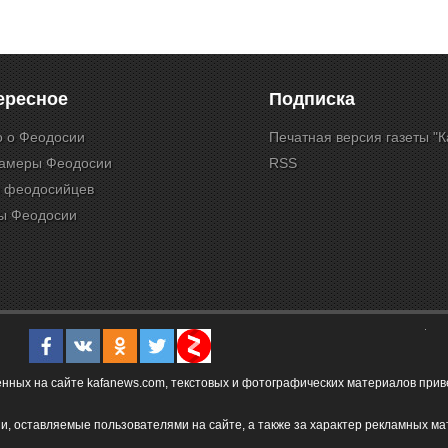
ересное
Подписка
о о Феодосии
Печатная версия газеты "
камеры Феодосии
RSS
и феодосийцев
ы Феодосии
ых на сайте kafanews.com, текстовых и фотографических материалов привет
и, оставляемые пользователями на сайте, а также за характер рекламных ма