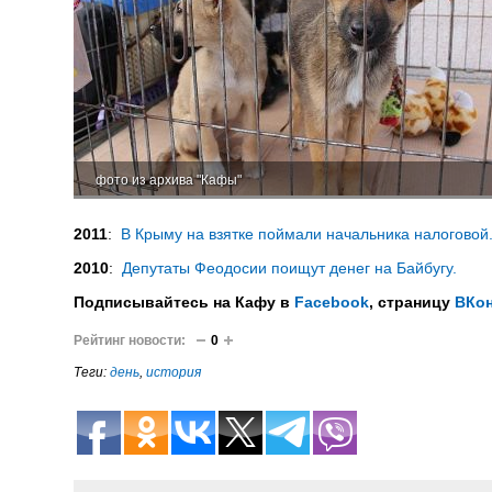
фото из архива "Кафы"
2011
:
В Крыму на взятке поймали начальника налоговой
2010
:
Депутаты Феодосии поищут денег на Байбугу.
Подписывайтесь на Кафу в
Facebook
, страницу
ВКон
Рейтинг новости:
0
Теги:
день
,
история