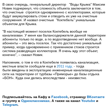
В свою очередь, генеральный директор "Воды Крыма" Максим
Новик подчеркнул, что сложность объекта заключается в том,
что очистные строятся одновременно с коллекторами, которые
будут аккумулировать стоки и отводить их уже на очистные
сооружения. И назвал очистные "Коктебель" уникальным
объектом для Крыма.
"В настоящий момент поселок Коктебель вообще не
канализован. У меня как балансодержателя данной территории
абоненты только по воде, а по водоотведению нет вообще. А
абоненты – это весь поселок. Так что достаточно уникальный
пример, когда одновременно с приемником стоков строится
система разводящих коллекторов. Я очень жду этот объект,
конечно", – сказал Новик.
Напомним, о том в что в Коктебеле появилась канализация,
местные власти сообщали еще в
2011 году,
- тогда
были введены в эксплуатацию инженерные канализационные
сети на территории от турбазы «Приморье» до базы отдыха
«БОН». Куда они делись впоследствии - неизвестно.
Подписывайтесь на Кафу в
Facebook
, страницу
ВКонтакте
и группу в
Одноклассниках
. А также на канал
Youtube
и
Telegram
.