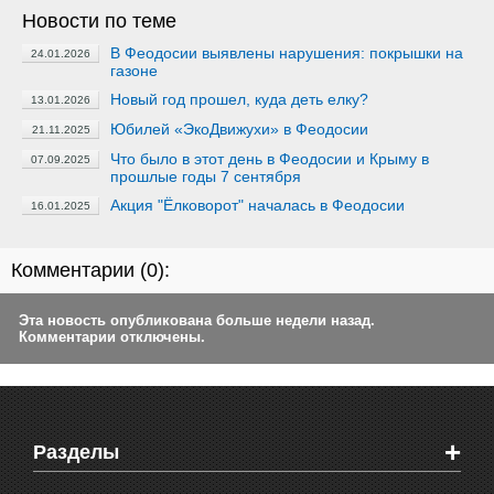
Новости по теме
В Феодосии выявлены нарушения: покрышки на
24.01.2026
газоне
Новый год прошел, куда деть елку?
13.01.2026
Юбилей «ЭкоДвижухи» в Феодосии
21.11.2025
Что было в этот день в Феодосии и Крыму в
07.09.2025
прошлые годы 7 сентября
Акция "Ёлковорот" началась в Феодосии
16.01.2025
Комментарии (
0
):
Эта новость опубликована больше недели назад.
Комментарии отключены.
+
Разделы