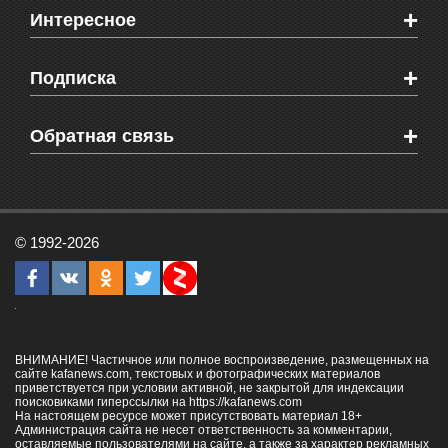
Новости Феодосии
+
Интересное
Новости Крыма
Мировые новости
Видео о Феодосии
+
Подписка
Объявления
Веб-камеры Феодосии
Здоровье
Блоги феодосийцев
Печатная версия газеты "Кафа"
+
СМС мнения читателей
Обратная связь
Школы Феодосии
RSS
Рекламодателям
Контактная информация
© 1992-2026
ВНИМАНИЕ! Частичное или полное воспроизведение, размещенных на
сайте kafanews.com, текстовых и фотографических материалов
приветствуется при условии активной, не закрытой для индексации
поисковиками гиперссылки на
https://kafanews.com
На настоящем ресурсе может присутствовать материал 18+
Администрация сайта не несет ответственность за комментарии,
оставляемые пользователями на сайте, а также за характер рекламных