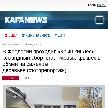
Гость,
Войти
# ВОДА
# КОРОНАВИРУС
# ДТП
Кафа
>
Новости Феодосии
>
В Феодосии проходит «КрышкинЛес» -
командный сбор пластиковых крышек в
обмен на саженцы
деревьев (фоторепортаж)
07:50
18.02