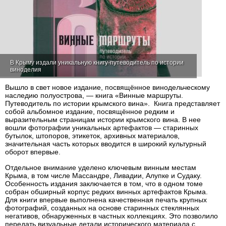
В Крыму издали уникальную книгу-путеводитель по истории
виноделия
Вышло в свет новое издание, посвящённое винодельческому
наследию полуострова, — книга «Винные маршруты.
Путеводитель по истории крымского вина». Книга представляет
собой альбомное издание, посвящённое редким и
выразительным страницам истории крымского вина. В нее
вошли фотографии уникальных артефактов — старинных
бутылок, штопоров, этикеток, архивных материалов,
значительная часть которых вводится в широкий культурный
оборот впервые.
Отдельное внимание уделено ключевым винным местам
Крыма, в том числе Массандре, Ливадии, Алупке и Судаку.
Особенность издания заключается в том, что в одном томе
собран обширный корпус редких винных артефактов Крыма.
Для книги впервые выполнена качественная печать крупных
фотографий, созданных на основе старинных стеклянных
негативов, обнаруженных в частных коллекциях. Это позволило
передать визуальные детали исторического материала с