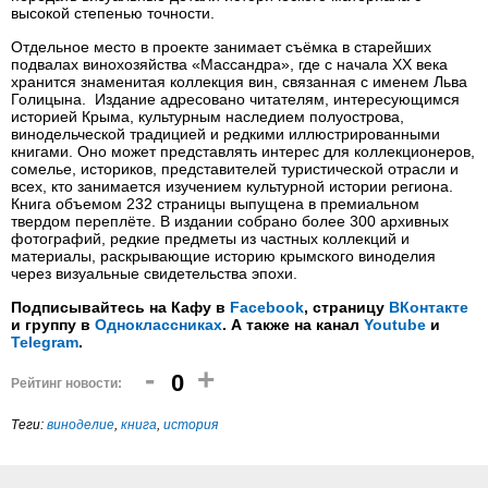
высокой степенью точности.
Отдельное место в проекте занимает съёмка в старейших
подвалах винохозяйства «Массандра», где с начала XX века
хранится знаменитая коллекция вин, связанная с именем Льва
Голицына. Издание адресовано читателям, интересующимся
историей Крыма, культурным наследием полуострова,
винодельческой традицией и редкими иллюстрированными
книгами. Оно может представлять интерес для коллекционеров,
сомелье, историков, представителей туристической отрасли и
всех, кто занимается изучением культурной истории региона.
Книга объемом 232 страницы выпущена в премиальном
твердом переплёте. В издании собрано более 300 архивных
фотографий, редкие предметы из частных коллекций и
материалы, раскрывающие историю крымского виноделия
через визуальные свидетельства эпохи.
Подписывайтесь на Кафу в
Facebook
, страницу
ВКонтакте
и группу в
Одноклассниках
. А также на канал
Youtube
и
Telegram
.
-
+
0
Рейтинг новости:
Теги:
виноделие
,
книга
,
история