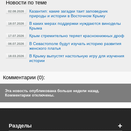
Новости по теме
Казантип: какие загадки таит заповедник
02.08.2026
природы и истории в Восточном Крыму
В каких мерах поддержки нуждаются виноделы
18.07.2026
Крыма
Крым стремительно теряет краснокнижных дроф
17.07.2026
В Севастополе будут изучать историю развития
06.07.2026
женского платья
В Крыму выпустят настольную игру для изучения
18.03.2026
истории
Комментарии (
0
):
Эта новость опубликована больше недели назад.
Комментарии отключены.
+
Разделы