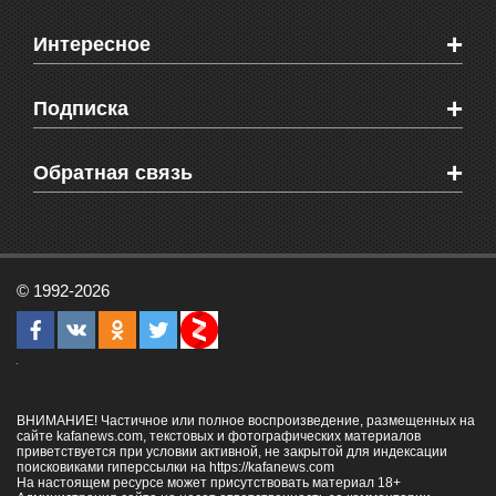
Новости Феодосии
+
Интересное
Новости Крыма
Мировые новости
Видео о Феодосии
+
Подписка
Объявления
Веб-камеры Феодосии
Здоровье
Блоги феодосийцев
Печатная версия газеты "Кафа"
+
СМС мнения читателей
Обратная связь
Школы Феодосии
RSS
Рекламодателям
Контактная информация
© 1992-2026
ВНИМАНИЕ! Частичное или полное воспроизведение, размещенных на
сайте kafanews.com, текстовых и фотографических материалов
приветствуется при условии активной, не закрытой для индексации
поисковиками гиперссылки на
https://kafanews.com
На настоящем ресурсе может присутствовать материал 18+