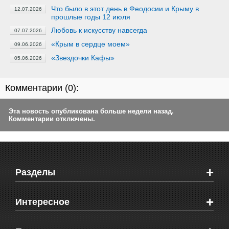
Что было в этот день в Феодосии и Крыму в
12.07.2026
прошлые годы 12 июля
Любовь к искусству навсегда
07.07.2026
«Крым в сердце моем»
09.06.2026
«Звездочки Кафы»
05.06.2026
Комментарии (
0
):
Эта новость опубликована больше недели назад.
Комментарии отключены.
+
Разделы
Новости Феодосии
+
Интересное
Новости Крыма
Мировые новости
Видео о Феодосии