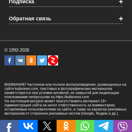
+
Подписка
Объявления
Веб-камеры Феодосии
Здоровье
Блоги феодосийцев
Печатная версия газеты "Кафа"
+
СМС мнения читателей
Обратная связь
Школы Феодосии
RSS
Рекламодателям
Контактная информация
© 1992-2026
ВНИМАНИЕ! Частичное или полное воспроизведение, размещенных на
сайте kafanews.com, текстовых и фотографических материалов
приветствуется при условии активной, не закрытой для индексации
поисковиками гиперссылки на
https://kafanews.com
На настоящем ресурсе может присутствовать материал 18+
Администрация сайта не несет ответственность за комментарии,
оставляемые пользователями на сайте, а также за характер рекламных
материалов от сторонних рекламных систем (Google, Яндекс и др.).