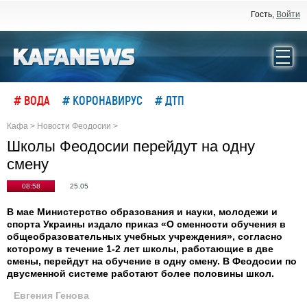
Гость,
Войти
# ВОДА
# КОРОНАВИРУС
# ДТП
Кафа
>
Новости Феодосии
>
Школы Феодосии перейдут на одну
смену
08:58
25.05
В мае Министерство образования и науки, молодежи и
спорта Украины издало приказ «О сменности обучения в
общеобразовательных учебных учреждения», согласно
которому в течение 1-2 лет школы, работающие в две
смены, перейдут на обучение в одну смену. В Феодосии по
двусменной системе работают более половины школ.
Евгения Генова