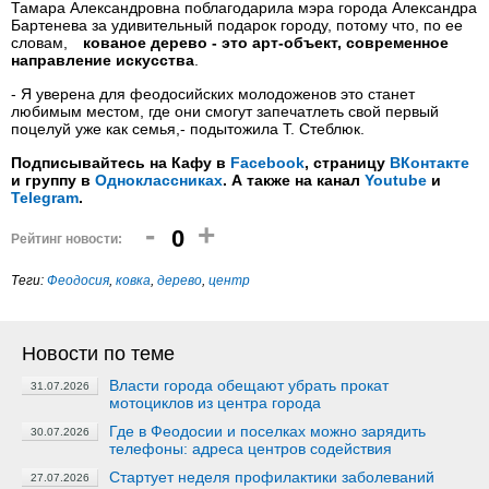
Тамара Александровна поблагодарила мэра города Александра
Бартенева за удивительный подарок городу, потому что, по ее
словам,
кованое дерево - это арт-объект, современное
направление искусства
.
- Я уверена для феодосийских молодоженов это станет
любимым местом, где они смогут запечатлеть свой первый
поцелуй уже как семья,- подытожила Т. Стеблюк.
Подписывайтесь на Кафу в
Facebook
, страницу
ВКонтакте
и группу в
Одноклассниках
. А также на канал
Youtube
и
Telegram
.
-
+
0
Рейтинг новости:
Теги:
Феодосия
,
ковка
,
дерево
,
центр
Новости по теме
Власти города обещают убрать прокат
31.07.2026
мотоциклов из центра города
Где в Феодосии и поселках можно зарядить
30.07.2026
телефоны: адреса центров содействия
Стартует неделя профилактики заболеваний
27.07.2026