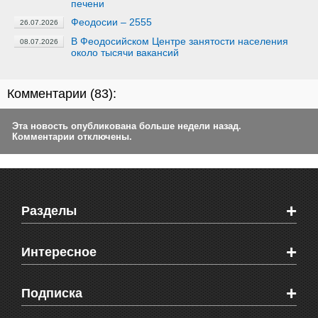
печени
Феодосии – 2555
26.07.2026
В Феодосийском Центре занятости населения
08.07.2026
около тысячи вакансий
Комментарии (
83
):
Эта новость опубликована больше недели назад.
Комментарии отключены.
+
Разделы
Новости Феодосии
+
Интересное
Новости Крыма
Мировые новости
Видео о Феодосии
+
Подписка
Объявления
Веб-камеры Феодосии
Здоровье