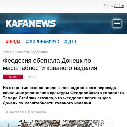
Гость,
Войти
# ВОДА
# КОРОНАВИРУС
# ДТП
Кафа
>
Новости Феодосии
>
Феодосия обогнала Донецк по
масштабности кованого изделия
07:05
11.05
На открытие сквера возле железнодорожного переезда
начальник управления культуры Феодосийского горсовета
Тамара Стеблюк сказала, что Феодосия перешагнула
Донецк по масштабности кованого изделия.
Анастасия Ширяева