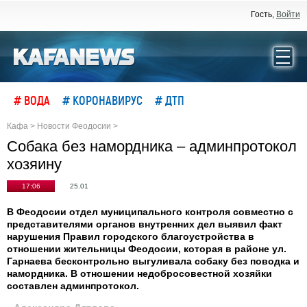
Гость,
Войти
# ВОДА
# КОРОНАВИРУС
# ДТП
Кафа
>
Новости Феодосии
>
Собака без намордника – админпротокол
хозяину
17:06
25.01
В Феодосии отдел муниципального контроля совместно с
представителями органов внутренних дел выявил факт
нарушения Правил городского благоустройства в
отношении жительницы Феодосии, которая в районе ул.
Гарнаева бесконтрольно выгуливала собаку без поводка и
намордника. В отношении недобросовестной хозяйки
составлен админпротокол.