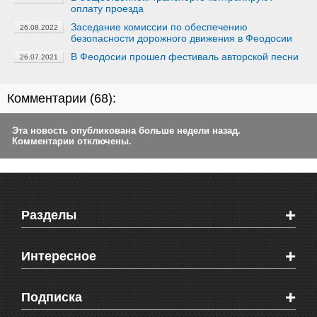
оплату проезда
Заседание комиссии по обеспечению
26.08.2022
безопасности дорожного движения в Феодосии
В Феодосии прошел фестиваль авторской песни
26.07.2021
Комментарии (
68
):
Эта новость опубликована больше недели назад.
Комментарии отключены.
+
Разделы
Новости Феодосии
+
Интересное
Новости Крыма
Мировые новости
Видео о Феодосии
+
Подписка
Объявления
Веб-камеры Феодосии