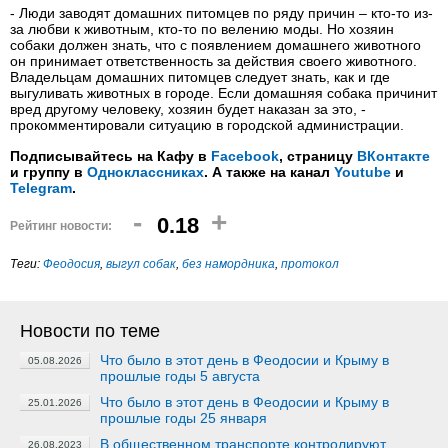
- Люди заводят домашних питомцев по ряду причин – кто-то из-
за любви к животным, кто-то по велению моды. Но хозяин
собаки должен знать, что с появлением домашнего животного
он принимает ответственность за действия своего животного.
Владельцам домашних питомцев следует знать, как и где
выгуливать животных в городе. Если домашняя собака причинит
вред другому человеку, хозяин будет наказан за это, -
прокомментировали ситуацию в городской администрации.
Подписывайтесь на Кафу в
Facebook
, страницу
ВКонтакте
и группу в
Одноклассниках
. А также на канал
Youtube
и
Telegram
.
-
+
0.18
Рейтинг новости:
Теги:
Феодосия
,
выгул собак
,
без намордника
,
протокол
Новости по теме
Что было в этот день в Феодосии и Крыму в
05.08.2026
прошлые годы 5 августа
Что было в этот день в Феодосии и Крыму в
25.01.2026
прошлые годы 25 января
В общественном транспорте контролируют
26.08.2023