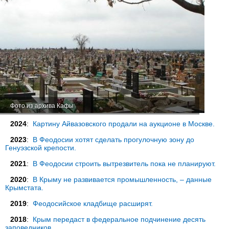
Фото из архива Кафы
2024
:
Картину Айвазовского продали на аукционе в Москве.
2023
:
В Феодосии хотят сделать прогулочную зону до
Генуэзской крепости.
2021
:
В Феодосии строить вытрезвитель пока не планируют.
2020
:
В Крыму не развивается промышленность, – данные
Крымстата.
2019
:
Феодосийское кладбище расширят.
2018
:
Крым передаст в федеральное подчинение десять
заповедников.