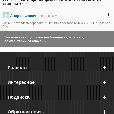
1954:
Состоялась передача Крымской области из состава РСФСР в
Украинскую ССР
0
Андрей Фокич
19.02 в 16:50
2014:
Состоялась передача АР Крым из состава бывшей УССР обратно в
РФ.
Эта новость опубликована больше недели назад.
Комментарии отключены.
+
Разделы
Новости Феодосии
+
Интересное
Новости Крыма
Мировые новости
Видео о Феодосии
+
Подписка
Объявления
Веб-камеры Феодосии
Здоровье
Блоги феодосийцев
Печатная версия газеты "Кафа"
+
СМС мнения читателей
Обратная связь
Школы Феодосии