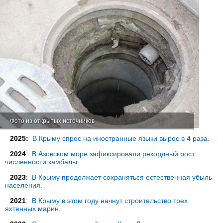
Фото из открытых источников
2025:
В Крыму спрос на иностранные языки вырос в 4 раза.
2024
:
В Азовском море зафиксировали рекордный рост
численности камбалы
2023
:
В Крыму продолжает сохраняться естественная убыль
населения.
2021
:
В Крыму в этом году начнут строительство трех
яхтенных марин.