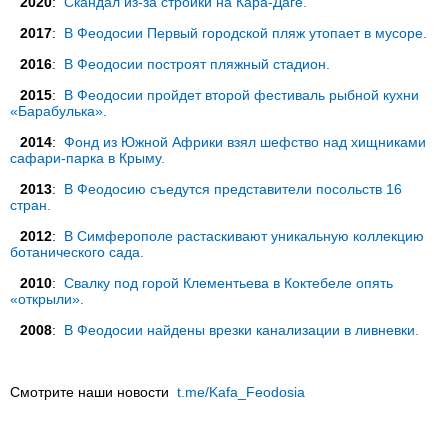
2020
:
Скандал из-за стройки на Кара-Даге.
2017
:
В Феодосии Первый городской пляж утопает в мусоре.
2016
:
В Феодосии построят пляжный стадион.
2015
:
В Феодосии пройдет второй фестиваль рыбной кухни
«Барабулька».
2014
:
Фонд из Южной Африки взял шефство над хищниками
сафари-парка в Крыму.
2013
:
В Феодосию съедутся представители посольств 16
стран.
2012
:
В Симферополе растаскивают уникальную коллекцию
ботанического сада.
2010
:
Свалку под горой Клементьева в Коктебеле опять
«открыли».
2008
:
В Феодосии найдены врезки канализации в ливневки.
Смотрите наши новости
t.me/Kafa_Feodosia