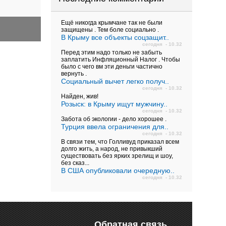
Ещё никогда крымчане так не были
защищены . Тем боле социально .
В Крыму все объекты соцзащит..
сегодня - 10.32
Перед этим надо только не забыть
заплатить Инфляционный Налог . Чтобы
было с чего вм эти деньги частично
вернуть .
Социальный вычет легко получ..
сегодня - 10.32
Найден, жив!
Розыск: в Крыму ищут мужчину..
сегодня - 10.32
Забота об экологии - дело хорошее .
Турция ввела ограничения для..
сегодня - 10.32
В связи тем, что Голливуд приказал всем
долго жить, а народ, не привыкший
существовать без ярких зрелищ и шоу,
без сказ...
В США опубликовали очередную..
сегодня - 10.32
Обратная связь