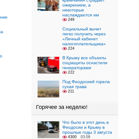
крымчанин страдает
ожирением, а
некоторые
наслаждаются им
ение
249
Социальный вычет
на
легко получить через
«Личный кабинет
налогоплательщика»
224
ю.
В Крыму все объекты
соцзащиты оснастили
генераторами
222
Под Феодосией горела
сухая трава
211
Горячее за неделю!
Что было в этот день в
Феодосии и Крыму в
прошлые годы 3 августа
4300
03.08