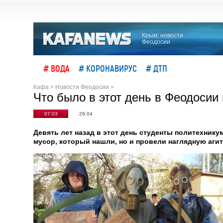
Крым: новости
Феодосии
# ВОДА
# КОРОНАВИРУС
# ДТП
Кафа
>
Новости Феодосии
>
Что было в этот день в Феодосии
07:03
29.04
Девять лет назад в этот день студенты политехник
мусор, который нашли, но и провели наглядную аг