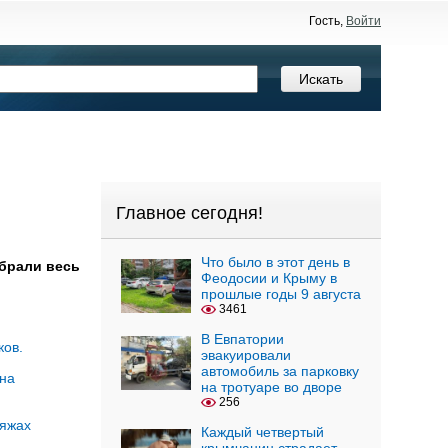
Гость,
Войти
Главное сегодня!
Что было в этот день в
убрали весь
Феодосии и Крыму в
прошлые годы 9 августа
3461
В Евпатории
ков.
эвакуировали
автомобиль за парковку
 на
на тротуаре во дворе
256
ляжах
Каждый четвертый