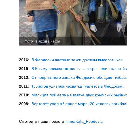
Фото из архива Кафы
2016
:
В Феодосии частные такси должны выдавать чек.
2015
:
В Крыму повысят штрафы за загрязнение пляжей и
2013
:
От неприятного запаха Феодосию обещают избави
2011
:
Туристов удивила нехватка туалетов в Феодосии.
2010
:
Милиция поймала на взятке двух крымских рыбных
2008
:
Вертолет упал в Черное море, 20 человек погибли
Смотрите наши новости
t.me/Kafa_Feodosia