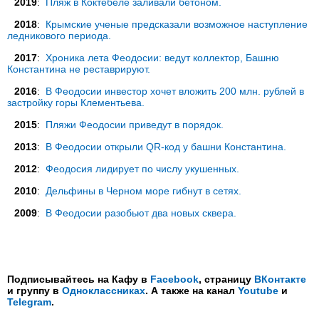
2019
:
Пляж в Коктебеле заливали бетоном.
2018
:
Крымские ученые предсказали возможное наступление
ледникового периода.
2017
:
Хроника лета Феодосии: ведут коллектор, Башню
Константина не реставрируют.
2016
:
В Феодосии инвестор хочет вложить 200 млн. рублей в
застройку горы Клементьева.
2015
:
Пляжи Феодосии приведут в порядок.
2013
:
В Феодосии открыли QR-код у башни Константина.
2012
:
Феодосия лидирует по числу укушенных.
2010
:
Дельфины в Черном море гибнут в сетях.
2009
:
В Феодосии разобьют два новых сквера.
Подписывайтесь на Кафу в
Facebook
, страницу
ВКонтакте
и группу в
Одноклассниках
. А также на канал
Youtube
и
Telegram
.