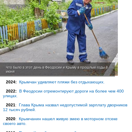
Что было в этот день в Феодосии и Крыму в прошлые годы 8
июня
2024:
Крымчан удивляют пляжи без отдыхающих.
2022:
В Феодосии отремонтируют дороги на более чем 400
улицах.
2021
:
Глава Крыма назвал недопустимой зарплату дворников
12 тысяч рублей.
2020
:
Крымчанин нашел живую змею в моторном отсеке
своего авто.